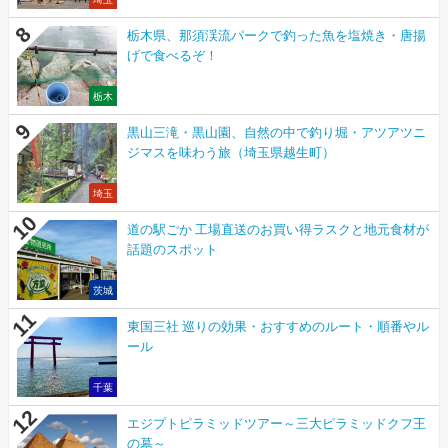
栃木県、那須渓流パークで釣った魚を塩焼き・唐揚
げで食べるぞ！
栃木
黒山三滝・黒山園、自然の中で釣り堀・アツアツニ
ジマスを味わう旅（埼玉県越生町）
埼玉
道の駅ごか 工場直送のお買い得ラスクと地元食材が
話題のスポット
茨城
東国三社 巡りの効果・おすすめのルート・順番やル
ール
千葉
エジプトピラミッドツアー～三大ピラミッドクフ王
の墓～