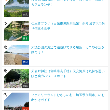
カフェランチ！
奈良
仁王尊プラザ（日光市鬼怒川温泉）釣り堀でマス釣
り体験＆食事
栃木
大洗公園の海辺で磯遊びできる場所 カニや小魚を
探そう！
茨城
天岩戸神社（宮崎県高千穂）天安河原は気持ち悪い
ほど強力パワースポット
宮崎
ファミリーランドむさしの村（埼玉県加須市）のお
出かけガイド
埼玉