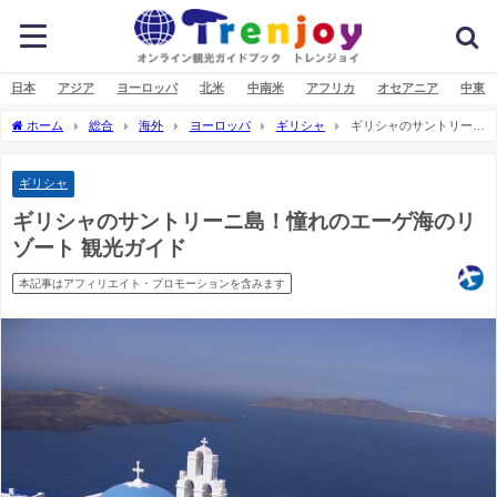
日本
アジア
ヨーロッパ
北米
中南米
アフリカ
オセアニア
中東
ホーム
総合
海外
ヨーロッパ
ギリシャ
ギリシャのサントリーニ
島！憧れのエーゲ海のリゾート 観光ガイド
ギリシャ
ギリシャのサントリーニ島！憧れのエーゲ海のリ
ゾート 観光ガイド
本記事はアフィリエイト・プロモーションを含みます