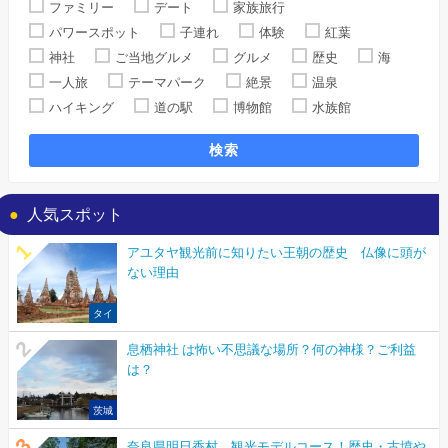
ファミリー
デート
家族旅行
パワースポット
子連れ
体験
紅葉
神社
ご当地グルメ
グルメ
歴史
海
一人旅
テーマパーク
絶景
温泉
ハイキング
道の駅
博物館
水族館
検索
人気スポット
アユタヤ観光前に知りたい王朝の歴史 仏像に頭が
ない理由
タイ
息栖神社 は怖い不思議な場所？何の神様？ご利益
は？
茨城
奈良県明日香村、観光モデルコース！歴史・古墳や