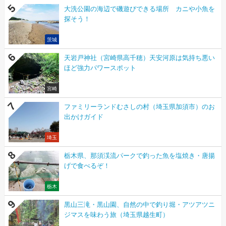
大洗公園の海辺で磯遊びできる場所 カニや小魚を
探そう！
茨城
天岩戸神社（宮崎県高千穂）天安河原は気持ち悪い
ほど強力パワースポット
宮崎
ファミリーランドむさしの村（埼玉県加須市）のお
出かけガイド
埼玉
栃木県、那須渓流パークで釣った魚を塩焼き・唐揚
げで食べるぞ！
栃木
黒山三滝・黒山園、自然の中で釣り堀・アツアツニ
ジマスを味わう旅（埼玉県越生町）