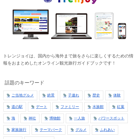
トレンジョイは、国内から海外まで旅をさらに楽しくするための情
報をおまとめしたオンライン観光旅行ガイドブックです！
話題のキーワード
ご当地グルメ
絶景
子連れ
歴史
体験
道の駅
デート
ファミリー
水族館
紅葉
海
神社
博物館
一人旅
パワースポット
家族旅行
テーマパーク
グルメ
ふれあい