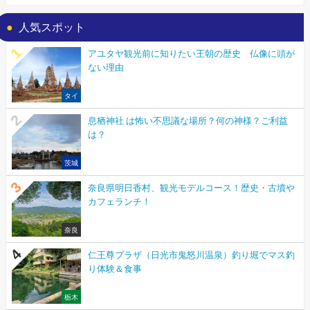
人気スポット
アユタヤ観光前に知りたい王朝の歴史 仏像に頭が
ない理由
タイ
息栖神社 は怖い不思議な場所？何の神様？ご利益
は？
茨城
奈良県明日香村、観光モデルコース！歴史・古墳や
カフェランチ！
奈良
仁王尊プラザ（日光市鬼怒川温泉）釣り堀でマス釣
り体験＆食事
栃木