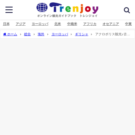
日本
アジア
ヨーロッパ
北米
中南米
アフリカ
オセアニア
中東
ホーム
総合
海外
ヨーロッパ
ギリシャ
アクロポリス観光♪古代
ポリス（都市国家）アテネのシンボル♪