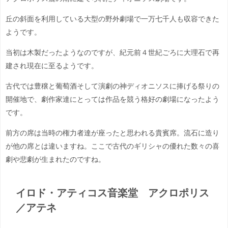
丘の斜面を利用している大型の野外劇場で一万七千人も収容できた
ようです。
当初は木製だったようなのですが、紀元前４世紀ごろに大理石で再
建され現在に至るようです。
古代では豊穣と葡萄酒そして演劇の神ディオニソスに捧げる祭りの
開催地で、劇作家達にとっては作品を競う格好の劇場になったよう
です。
前方の席は当時の権力者達が座ったと思われる貴賓席。流石に造り
が他の席とは違いますね。ここで古代のギリシャの優れた数々の喜
劇や悲劇が生まれたのですね。
イロド・アティコス音楽堂 アクロポリス
／アテネ