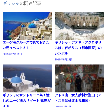
ギリシャ
の関連記事
エーゲ海クルーズで見ておきた
ギリシャ・アテネ・アクロポリ
い島々ベスト５！！
スは古代ポリス（都市国家）の
シンボル
2014年12月14日
2016年6月12日
ギリシャのサントリーニ島！憧
アトス山 女人禁制の聖山（ア
れのエーゲ海のリゾート 観光ガ
トス自治修道士共和国）
イド
2019年2月3日