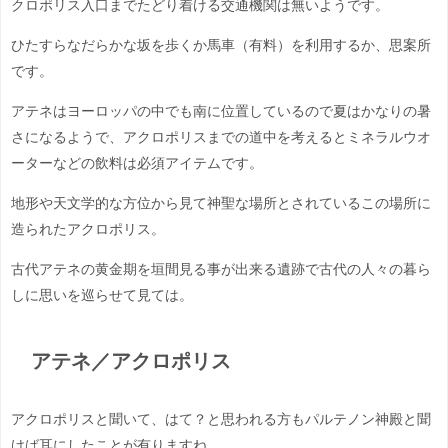
クロポリス入口までたどり着ける交通機関は無いようです。
ひたすらなだらかな坂を歩くか馬車（有料）を利用するか、思案所
です。
アテネはヨーロッパの中でも南に位置しているので夏はかなりの暑
さになるようで、アクロポリスまでの道中を考えるとミネラルウオ
ーターなどの飲料は必須アイテムです。
地形や天文学的な方位から見て神聖な場所とされているこの場所に
造られたアクロポリス。
古代アテネの黄金期を垣間見る事が出来る遺跡で古代の人々の暮ら
しに思いを巡らせて見ては。
アテネ／アクロポリス
アクロポリスと聞いて、はて？と思われる方もパルテノン神殿と聞
けば耳にしたことが有りますね。