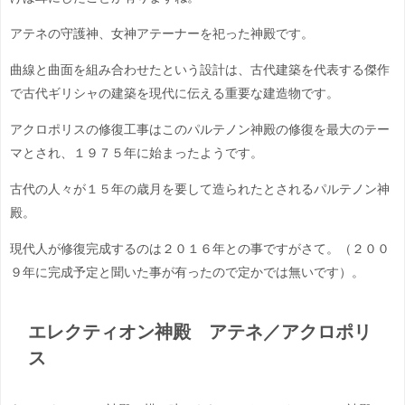
アテネの守護神、女神アテーナーを祀った神殿です。
曲線と曲面を組み合わせたという設計は、古代建築を代表する傑作
で古代ギリシャの建築を現代に伝える重要な建造物です。
アクロポリスの修復工事はこのパルテノン神殿の修復を最大のテー
マとされ、１９７５年に始まったようです。
古代の人々が１５年の歳月を要して造られたとされるパルテノン神
殿。
現代人が修復完成するのは２０１６年との事ですがさて。（２００
９年に完成予定と聞いた事が有ったので定かでは無いです）。
エレクティオン神殿 アテネ／アクロポリ
ス