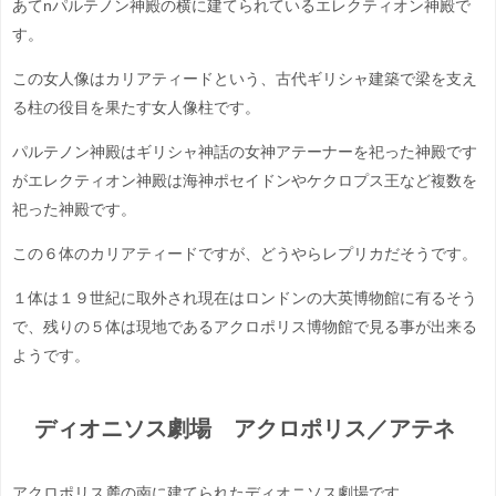
あてnパルテノン神殿の横に建てられているエレクティオン神殿で
す。
この女人像はカリアティードという、古代ギリシャ建築で梁を支え
る柱の役目を果たす女人像柱です。
パルテノン神殿はギリシャ神話の女神アテーナーを祀った神殿です
がエレクティオン神殿は海神ポセイドンやケクロプス王など複数を
祀った神殿です。
この６体のカリアティードですが、どうやらレプリカだそうです。
１体は１９世紀に取外され現在はロンドンの大英博物館に有るそう
で、残りの５体は現地であるアクロポリス博物館で見る事が出来る
ようです。
ディオニソス劇場 アクロポリス／アテネ
アクロポリス麓の南に建てられたディオニソス劇場です。