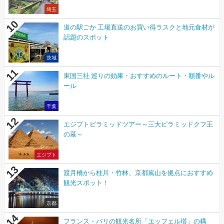
埼玉
道の駅ごか 工場直送のお買い得ラスクと地元食材が
話題のスポット
茨城
東国三社 巡りの効果・おすすめのルート・順番やル
ール
千葉
エジプトピラミッドツアー～三大ピラミッドクフ王
の墓～
エジプト
渡月橋から桂川・竹林、京都嵐山を拠点におすすめ
観光スポット！
京都
フランス・パリの観光名所「エッフェル塔」の構