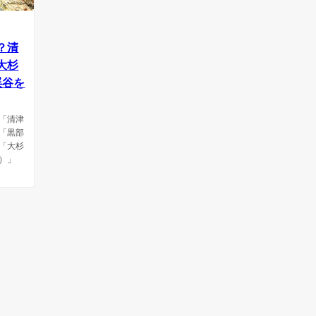
？清
大杉
渓谷を
「清津
「黒部
「大杉
）」