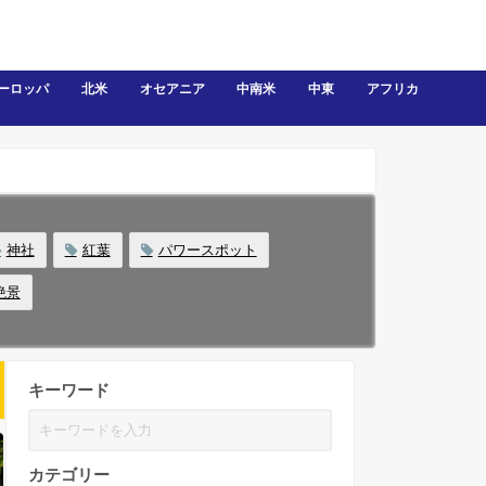
ーロッパ
北米
オセアニア
中南米
中東
アフリカ
神社
紅葉
パワースポット
絶景
キーワード
カテゴリー