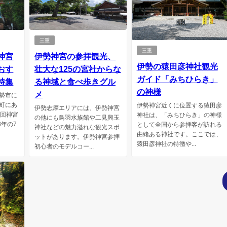
三重
三重
神宮
伊勢神宮の参拝観光、
伊勢の猿田彦神社観光
おす
壮大な125の宮社からな
ガイド「みちひらき」
特集
る神域と食べ歩きグル
の神様
メ
勢市に
町にあ
伊勢神宮近くに位置する猿田彦
伊勢志摩エリアには、伊勢神宮
1回神宮
神社は、「みちひらき」の神様
の他にも鳥羽水族館や二見興玉
3年の7
として全国から参拝客が訪れる
神社などの魅力溢れな観光スポ
由緒ある神社です。ここでは、
ットがあります。伊勢神宮参拝
猿田彦神社の特徴や...
初心者のモデルコー...