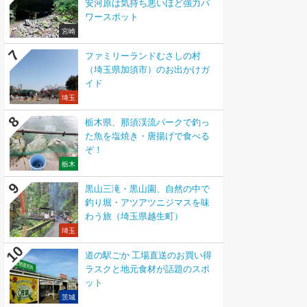
安河原は気持ち悪いほど強力パ
ワースポット
宮崎
ファミリーランドむさしの村
（埼玉県加須市）のお出かけガ
イド
埼玉
栃木県、那須渓流パークで釣っ
た魚を塩焼き・唐揚げで食べる
ぞ！
栃木
黒山三滝・黒山園、自然の中で
釣り堀・アツアツニジマスを味
わう旅（埼玉県越生町）
埼玉
道の駅ごか 工場直送のお買い得
ラスクと地元食材が話題のスポ
ット
茨城