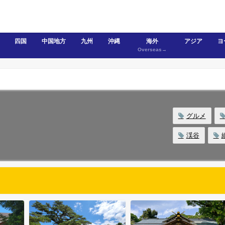
四国
中国地方
九州
沖縄
海外
アジア
ヨ
Overseas→
グルメ
渓谷