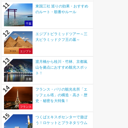
東国三社 巡りの効果・おすすめ
のルート・順番やルール
千葉
エジプトピラミッドツアー～三
大ピラミッドクフ王の墓～
エジプト
渡月橋から桂川・竹林、京都嵐
山を拠点におすすめ観光スポッ
ト！
京都
フランス・パリの観光名所「エ
ッフェル塔」の構造・高さ・歴
史・秘密を大特集！
フランス
つくばエキスポセンターで遊ぼ
う！ロケットとプラネタリウム