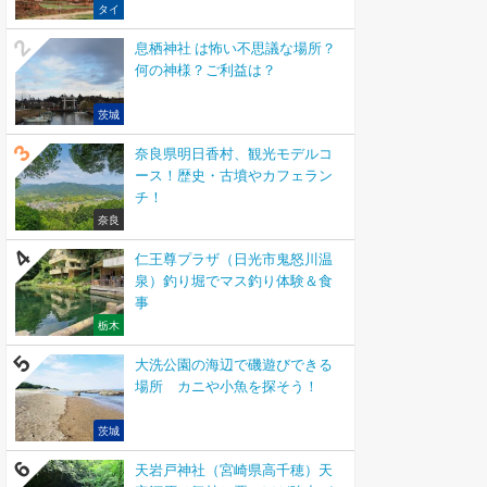
タイ
息栖神社 は怖い不思議な場所？
何の神様？ご利益は？
茨城
奈良県明日香村、観光モデルコ
ース！歴史・古墳やカフェラン
チ！
奈良
仁王尊プラザ（日光市鬼怒川温
泉）釣り堀でマス釣り体験＆食
事
栃木
大洗公園の海辺で磯遊びできる
場所 カニや小魚を探そう！
茨城
天岩戸神社（宮崎県高千穂）天