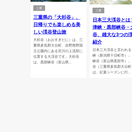
三重
三重
三重県の「大杉谷」、
日本三大渓谷とは
日帰りでも楽しめる美
津峡・黒部峡谷・
しい渓谷登山旅
谷、雄大な3つの
大杉谷（おおすぎだに）は、三
紹介
重県多気郡大台町、吉野熊野国
日本三大渓谷と言われる
立公園内にある宮川の上流部に
峡（新潟県十日町市）」
位置する大渓谷です。大杉谷
峡谷（富山県黒部市）」
は、黒部峡谷（富山県...
谷（三重県多気郡大台町
は、紅葉シーズンに行...