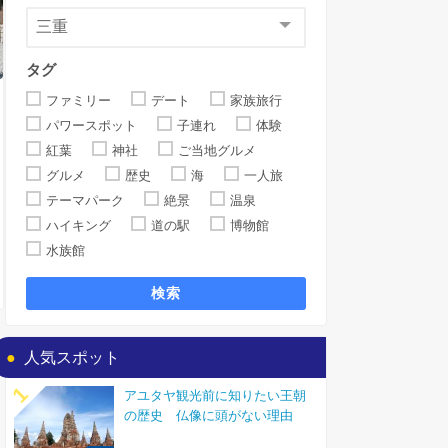
タグ
ファミリー
デート
家族旅行
パワースポット
子連れ
体験
紅葉
神社
ご当地グルメ
グルメ
歴史
海
一人旅
テーマパーク
絶景
温泉
ハイキング
道の駅
博物館
水族館
検索
人気スポット
アユタヤ観光前に知りたい王朝
の歴史 仏像に頭がない理由