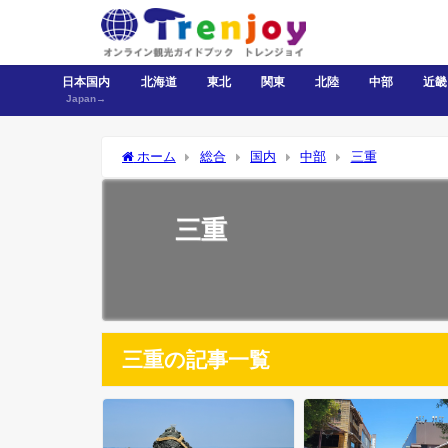
日本国内
北海道
東北
関東
北陸
中部
近畿
Japan→
ホーム
総合
国内
中部
三重
三重
三重の記事一覧