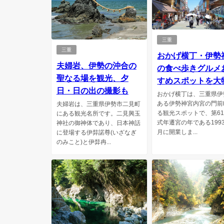
三重
三重
おかげ横丁・伊勢
夫婦岩、伊勢の沖合の
の食べ歩きグルメ
聖なる場を観光、夕
すめスポットを大
日・日の出の撮影も
おかげ横丁は、三重県伊
ある伊勢神宮内宮の門前
夫婦岩は、三重県伊勢市二見町
る観光スポットで、第6
にある観光名所です。二見興玉
式年遷宮の年である199
神社の御神体であり、日本神話
月に開業しま...
に登場する伊弉諾尊(いざなぎ
のみこと)と伊弉冉...