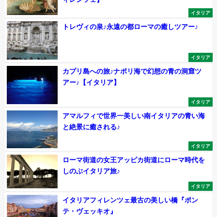
イタリア
トレヴィの泉♪永遠の都ローマの癒しツアー♪
イタリア
カプリ島への旅♪ナポリ海で幻想の青の洞窟ツ
アー♪【イタリア】
イタリア
アマルフィで世界一美しい南イタリアの青い海
と絶景に癒される♪
イタリア
ローマ街道の女王アッピカ街道にローマ時代を
しのぶイタリア旅♪
イタリア
イタリアフィレンツェ最古の美しい橋『ポン
テ・ヴェッキオ』