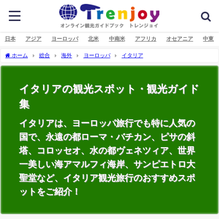
日本
アジア
ヨーロッパ
北米
中南米
アフリカ
オセアニア
中東
ホーム
総合
海外
ヨーロッパ
イタリア
イタリアの観光スポット・観光ガイド
集
イタリアは、ヨーロッパ旅行でも特に人気の
国で、永遠の都ローマ・バチカン、ピサの斜
塔、コロッセオ、水の都ヴェネツィア、世界
一美しい海アマルフィ海岸、サンピエトロ大
聖堂など、イタリア観光旅行のおすすめスポ
ットをご紹介！