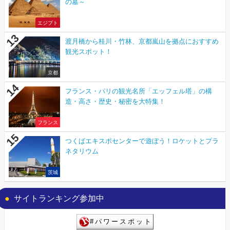
の墓～
エジプト
渡月橋から桂川・竹林、京都嵐山を拠点におすすめ
観光スポット！
京都
フランス・パリの観光名所「エッフェル塔」の構
造・高さ・歴史・秘密を大特集！
フランス
つくばエキスポセンターで遊ぼう！ロケットとプラ
ネタリウム
茨城
サイトランキング参加中