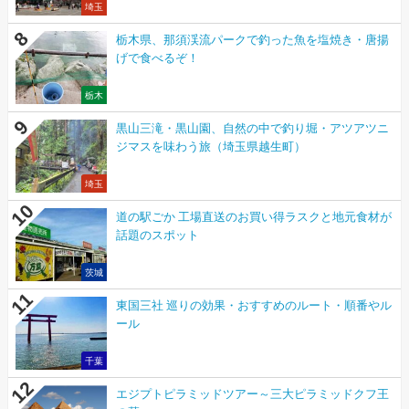
埼玉
栃木県、那須渓流パークで釣った魚を塩焼き・唐揚
げで食べるぞ！
栃木
黒山三滝・黒山園、自然の中で釣り堀・アツアツニ
ジマスを味わう旅（埼玉県越生町）
埼玉
道の駅ごか 工場直送のお買い得ラスクと地元食材が
話題のスポット
茨城
東国三社 巡りの効果・おすすめのルート・順番やル
ール
千葉
エジプトピラミッドツアー～三大ピラミッドクフ王