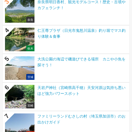
奈良県明日香村、観光モデルコース！歴史・古墳や
カフェランチ！
奈良
仁王尊プラザ（日光市鬼怒川温泉）釣り堀でマス釣
り体験＆食事
栃木
大洗公園の海辺で磯遊びできる場所 カニや小魚を
探そう！
茨城
天岩戸神社（宮崎県高千穂）天安河原は気持ち悪い
ほど強力パワースポット
宮崎
ファミリーランドむさしの村（埼玉県加須市）のお
出かけガイド