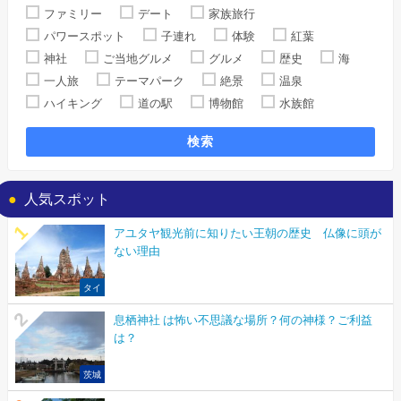
ファミリー
デート
家族旅行
パワースポット
子連れ
体験
紅葉
神社
ご当地グルメ
グルメ
歴史
海
一人旅
テーマパーク
絶景
温泉
ハイキング
道の駅
博物館
水族館
検索
人気スポット
アユタヤ観光前に知りたい王朝の歴史 仏像に頭が
ない理由
タイ
息栖神社 は怖い不思議な場所？何の神様？ご利益
は？
茨城