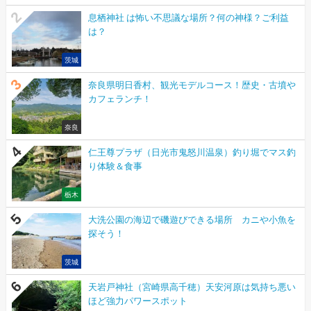
息栖神社 は怖い不思議な場所？何の神様？ご利益
は？
茨城
奈良県明日香村、観光モデルコース！歴史・古墳や
カフェランチ！
奈良
仁王尊プラザ（日光市鬼怒川温泉）釣り堀でマス釣
り体験＆食事
栃木
大洗公園の海辺で磯遊びできる場所 カニや小魚を
探そう！
茨城
天岩戸神社（宮崎県高千穂）天安河原は気持ち悪い
ほど強力パワースポット