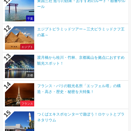
東国三社 巡りの効果・おすすめのルート・順番やル
ール
千葉
エジプトピラミッドツアー～三大ピラミッドクフ王
の墓～
エジプト
渡月橋から桂川・竹林、京都嵐山を拠点におすすめ
観光スポット！
京都
フランス・パリの観光名所「エッフェル塔」の構
造・高さ・歴史・秘密を大特集！
フランス
つくばエキスポセンターで遊ぼう！ロケットとプラ
ネタリウム