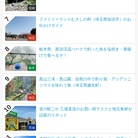
宮崎
ファミリーランドむさしの村（埼玉県加須市）のお
出かけガイド
埼玉
栃木県、那須渓流パークで釣った魚を塩焼き・唐揚
げで食べるぞ！
栃木
黒山三滝・黒山園、自然の中で釣り堀・アツアツニ
ジマスを味わう旅（埼玉県越生町）
埼玉
道の駅ごか 工場直送のお買い得ラスクと地元食材が
話題のスポット
茨城