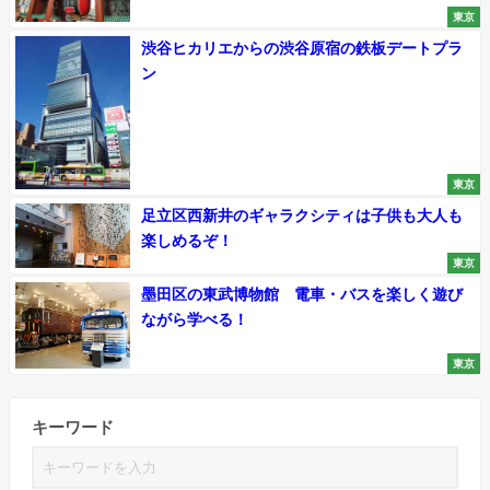
東京
渋谷ヒカリエからの渋谷原宿の鉄板デートプラ
ン
東京
足立区西新井のギャラクシティは子供も大人も
楽しめるぞ！
東京
墨田区の東武博物館 電車・バスを楽しく遊び
ながら学べる！
東京
キーワード