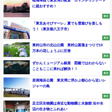
晴海埠頭で東京湾の夜景 ロマンチックデート
に超おすすめ！
東京
「東京あそびマーレ」夏でも雪遊びを楽しも
う！（東京都八王子市）
東京
東村山市の北山公園 東村山菖蒲まつりで10
万本の花しょうぶに圧巻
東京
ずかんミュージアム銀座 図鑑ではわからない
こともここに来れば解決！！
東京
若洲海浜公園 東京湾に浮かぶ都心から近いレ
ジャーの島
東京
足立区生物園は身近な動物園と水族館 虫や水
辺の生き物とふれあい