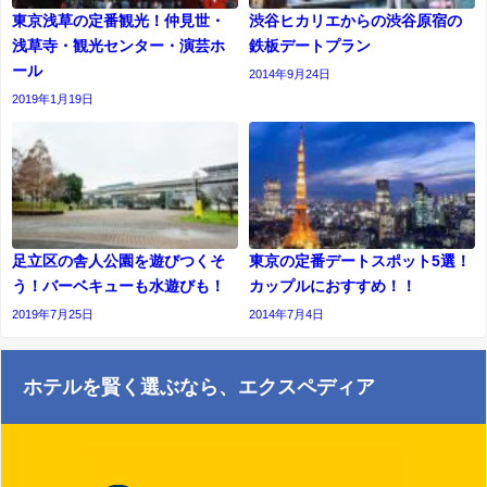
東京浅草の定番観光！仲見世・
渋谷ヒカリエからの渋谷原宿の
浅草寺・観光センター・演芸ホ
鉄板デートプラン
ール
2014年9月24日
2019年1月19日
足立区の舎人公園を遊びつくそ
東京の定番デートスポット5選！
う！バーベキューも水遊びも！
カップルにおすすめ！！
2019年7月25日
2014年7月4日
ホテルを賢く選ぶなら、エクスペディア