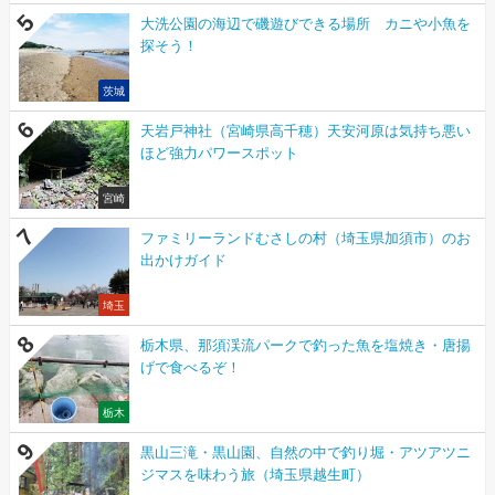
大洗公園の海辺で磯遊びできる場所 カニや小魚を
探そう！
茨城
天岩戸神社（宮崎県高千穂）天安河原は気持ち悪い
ほど強力パワースポット
宮崎
ファミリーランドむさしの村（埼玉県加須市）のお
出かけガイド
埼玉
栃木県、那須渓流パークで釣った魚を塩焼き・唐揚
げで食べるぞ！
栃木
黒山三滝・黒山園、自然の中で釣り堀・アツアツニ
ジマスを味わう旅（埼玉県越生町）