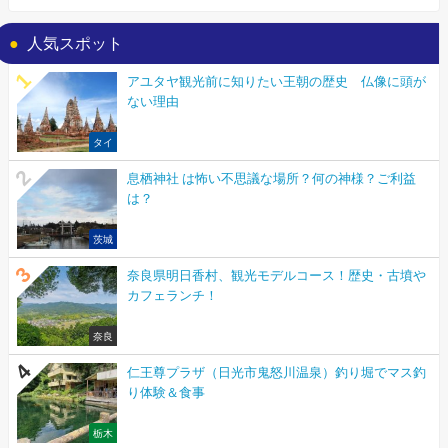
人気スポット
アユタヤ観光前に知りたい王朝の歴史 仏像に頭が
ない理由
タイ
息栖神社 は怖い不思議な場所？何の神様？ご利益
は？
茨城
奈良県明日香村、観光モデルコース！歴史・古墳や
カフェランチ！
奈良
仁王尊プラザ（日光市鬼怒川温泉）釣り堀でマス釣
り体験＆食事
栃木