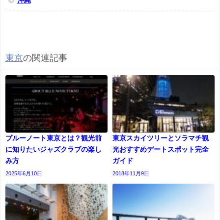
沖縄
東京
の関連記事
ブルーノート東京とは？観光前
東京スカイツリーとソラマチ観
に知りたいジャズクラブの楽し
光おすすめデートスポット完全
み方
ガイド
2025年6月10日
2018年11月9日