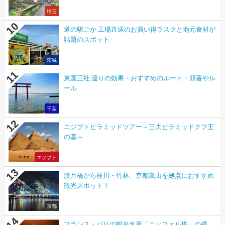
埼玉
道の駅ごか 工場直送のお買い得ラスクと地元食材が
話題のスポット
茨城
東国三社 巡りの効果・おすすめのルート・順番やル
ール
千葉
エジプトピラミッドツアー～三大ピラミッドクフ王
の墓～
エジプト
渡月橋から桂川・竹林、京都嵐山を拠点におすすめ
観光スポット！
京都
フランス・パリの観光名所「エッフェル塔」の構