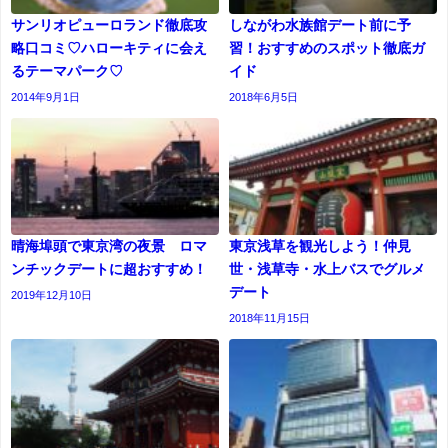
サンリオピューロランド徹底攻
しながわ水族館デート前に予
略口コミ♡ハローキティに会え
習！おすすめのスポット徹底ガ
るテーマパーク♡
イド
2014年9月1日
2018年6月5日
晴海埠頭で東京湾の夜景 ロマ
東京浅草を観光しよう！仲見
ンチックデートに超おすすめ！
世・浅草寺・水上バスでグルメ
デート
2019年12月10日
2018年11月15日