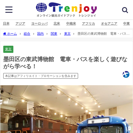
日本
アジア
ヨーロッパ
北米
中南米
アフリカ
オセアニア
中東
ホーム
総合
国内
関東
東京
墨田区の東武博物館 電車・バスを
楽しく遊びながら学べる！
東京
墨田区の東武博物館 電車・バスを楽しく遊びな
がら学べる！
本記事はアフィリエイト・プロモーションを含みます