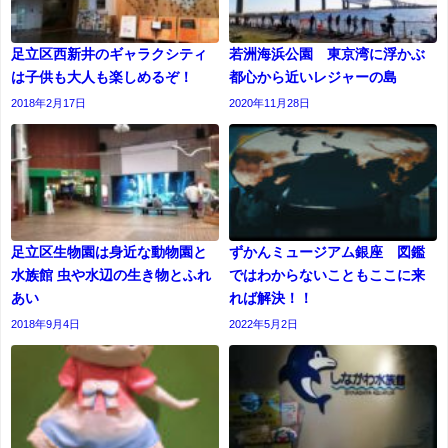
足立区西新井のギャラクシティ
若洲海浜公園 東京湾に浮かぶ
は子供も大人も楽しめるぞ！
都心から近いレジャーの島
2018年2月17日
2020年11月28日
足立区生物園は身近な動物園と
ずかんミュージアム銀座 図鑑
水族館 虫や水辺の生き物とふれ
ではわからないこともここに来
あい
れば解決！！
2018年9月4日
2022年5月2日