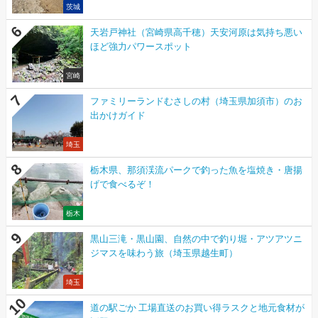
茨城
天岩戸神社（宮崎県高千穂）天安河原は気持ち悪い
ほど強力パワースポット
宮崎
ファミリーランドむさしの村（埼玉県加須市）のお
出かけガイド
埼玉
栃木県、那須渓流パークで釣った魚を塩焼き・唐揚
げで食べるぞ！
栃木
黒山三滝・黒山園、自然の中で釣り堀・アツアツニ
ジマスを味わう旅（埼玉県越生町）
埼玉
道の駅ごか 工場直送のお買い得ラスクと地元食材が