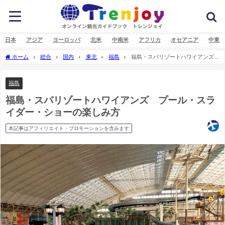
日本
アジア
ヨーロッパ
北米
中南米
アフリカ
オセアニア
中東
ホーム
総合
国内
東北
福島
福島・スパリゾートハワイアンズ
プール・スライダー・ショーの楽しみ方
福島
福島・スパリゾートハワイアンズ プール・スラ
イダー・ショーの楽しみ方
本記事はアフィリエイト・プロモーションを含みます