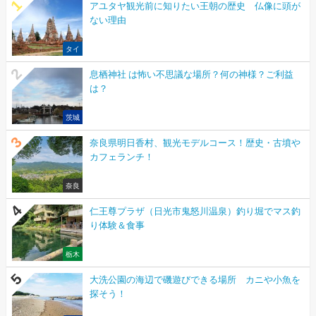
アユタヤ観光前に知りたい王朝の歴史 仏像に頭が
ない理由
タイ
息栖神社 は怖い不思議な場所？何の神様？ご利益
は？
茨城
奈良県明日香村、観光モデルコース！歴史・古墳や
カフェランチ！
奈良
仁王尊プラザ（日光市鬼怒川温泉）釣り堀でマス釣
り体験＆食事
栃木
大洗公園の海辺で磯遊びできる場所 カニや小魚を
探そう！