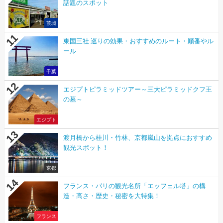
話題のスポット
茨城
東国三社 巡りの効果・おすすめのルート・順番やル
ール
千葉
エジプトピラミッドツアー～三大ピラミッドクフ王
の墓～
エジプト
渡月橋から桂川・竹林、京都嵐山を拠点におすすめ
観光スポット！
京都
フランス・パリの観光名所「エッフェル塔」の構
造・高さ・歴史・秘密を大特集！
フランス