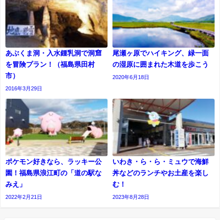
あぶくま洞・入水鍾乳洞で洞窟
尾瀬ヶ原でハイキング、緑一面
を冒険プラン！（福島県田村
の湿原に囲まれた木道を歩こう
市）
2020年6月18日
2016年3月29日
ポケモン好きなら、ラッキー公
いわき・ら・ら・ミュウで海鮮
園！福島県浪江町の「道の駅な
丼などのランチやお土産を楽し
みえ」
む！
2022年2月21日
2023年8月28日