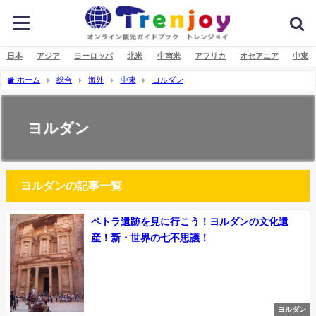
日本
アジア
ヨーロッパ
北米
中南米
アフリカ
オセアニア
中東
ホーム
総合
海外
中東
ヨルダン
ヨルダン
ヨルダンの記事一覧
ペトラ遺跡を見に行こう！ヨルダンの文化遺
産！新・世界の七不思議！
ヨルダン