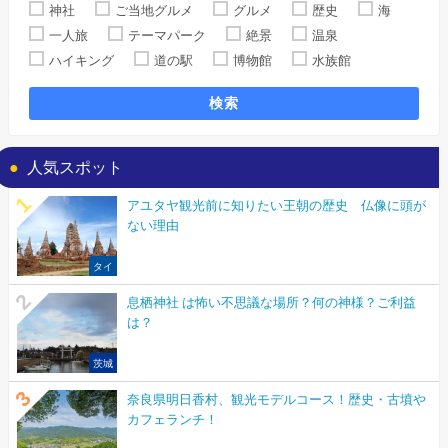
神社
ご当地グルメ
グルメ
歴史
海
一人旅
テーマパーク
絶景
温泉
ハイキング
道の駅
博物館
水族館
検索
人気スポット
アユタヤ観光前に知りたい王朝の歴史 仏像に頭が
ない理由
タイ
息栖神社 は怖い不思議な場所？何の神様？ご利益
は？
茨城
奈良県明日香村、観光モデルコース！歴史・古墳や
カフェランチ！