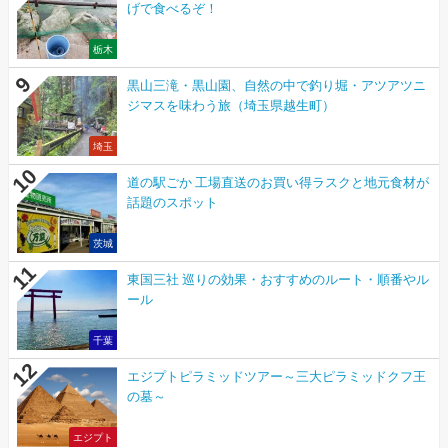
げで食べるぞ！
栃木
黒山三滝・黒山園、自然の中で釣り堀・アツアツニ
ジマスを味わう旅（埼玉県越生町）
埼玉
道の駅ごか 工場直送のお買い得ラスクと地元食材が
話題のスポット
茨城
東国三社 巡りの効果・おすすめのルート・順番やル
ール
千葉
エジプトピラミッドツアー～三大ピラミッドクフ王
の墓～
エジプト