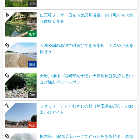
奈良
仁王尊プラザ（日光市鬼怒川温泉）釣り堀でマス釣
り体験＆食事
栃木
大洗公園の海辺で磯遊びできる場所 カニや小魚を
探そう！
茨城
天岩戸神社（宮崎県高千穂）天安河原は気持ち悪い
ほど強力パワースポット
宮崎
ファミリーランドむさしの村（埼玉県加須市）のお
出かけガイド
埼玉
栃木県、那須渓流パークで釣った魚を塩焼き・唐揚