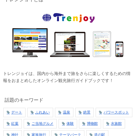
トレンジョイは、国内から海外まで旅をさらに楽しくするための情
報をおまとめしたオンライン観光旅行ガイドブックです！
話題のキーワード
デート
ふれあい
温泉
絶景
パワースポット
紅葉
ご当地グルメ
体験
博物館
水族館
神社
家族旅行
テーマパーク
道の駅