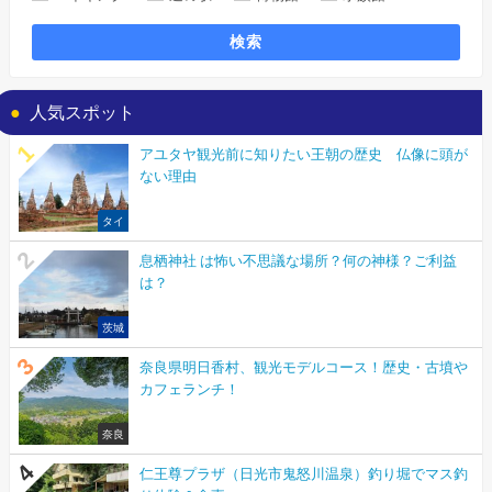
検索
人気スポット
アユタヤ観光前に知りたい王朝の歴史 仏像に頭が
ない理由
タイ
息栖神社 は怖い不思議な場所？何の神様？ご利益
は？
茨城
奈良県明日香村、観光モデルコース！歴史・古墳や
カフェランチ！
奈良
仁王尊プラザ（日光市鬼怒川温泉）釣り堀でマス釣