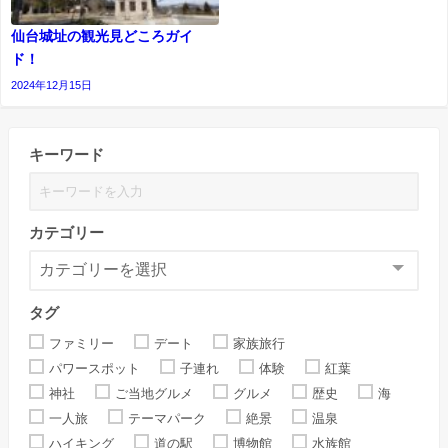
仙台城址の観光見どころガイ
ド！
2024年12月15日
キーワード
カテゴリー
タグ
ファミリー
デート
家族旅行
パワースポット
子連れ
体験
紅葉
神社
ご当地グルメ
グルメ
歴史
海
一人旅
テーマパーク
絶景
温泉
ハイキング
道の駅
博物館
水族館