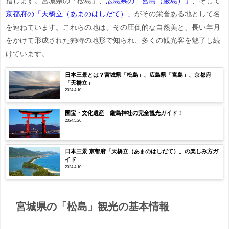
指します。宮城県の「松島」、
広島県の「宮島（厳島）」
、そして
京都府の「天橋立（あまのはしだて）」
がその栄誉ある地として名
を連ねています。これらの地は、その圧倒的な自然美と、長い年月
をかけて形成された独特の地形で知られ、多くの観光客を魅了し続
けています。
日本三景とは？宮城県「松島」、広島県「宮島」、京都府
「天橋立」
2024.4.10
国宝・文化遺産 厳島神社の完全観光ガイド！
2024.5.26
日本三景 京都府「天橋立（あまのはしだて）」の楽しみ方ガ
イド
2024.4.10
宮城県の「松島」観光の基本情報