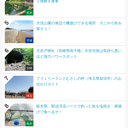
り体験＆食事
栃木
大洗公園の海辺で磯遊びできる場所 カニや小魚を
探そう！
茨城
天岩戸神社（宮崎県高千穂）天安河原は気持ち悪い
ほど強力パワースポット
宮崎
ファミリーランドむさしの村（埼玉県加須市）のお
出かけガイド
埼玉
栃木県、那須渓流パークで釣った魚を塩焼き・唐揚
げで食べるぞ！
栃木