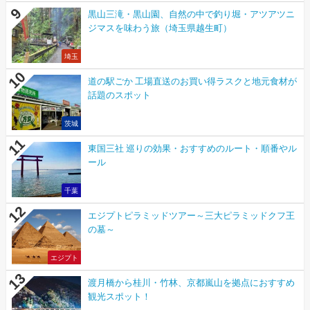
黒山三滝・黒山園、自然の中で釣り堀・アツアツニ
ジマスを味わう旅（埼玉県越生町）
埼玉
道の駅ごか 工場直送のお買い得ラスクと地元食材が
話題のスポット
茨城
東国三社 巡りの効果・おすすめのルート・順番やル
ール
千葉
エジプトピラミッドツアー～三大ピラミッドクフ王
の墓～
エジプト
渡月橋から桂川・竹林、京都嵐山を拠点におすすめ
観光スポット！