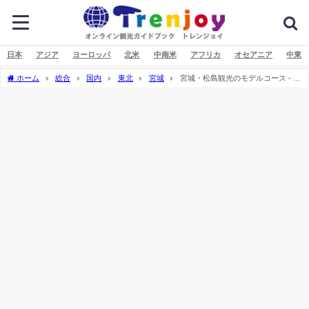
日本
アジア
ヨーロッパ
北米
中南米
アフリカ
オセアニア
中東
ホーム
総合
国内
東北
宮城
宮城・松島観光のモデルコース - 遊
覧船～瑞巌寺までおすすめスポット紹介！