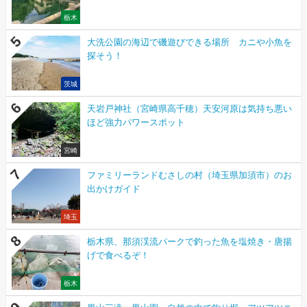
栃木
大洗公園の海辺で磯遊びできる場所 カニや小魚を
探そう！
茨城
天岩戸神社（宮崎県高千穂）天安河原は気持ち悪い
ほど強力パワースポット
宮崎
ファミリーランドむさしの村（埼玉県加須市）のお
出かけガイド
埼玉
栃木県、那須渓流パークで釣った魚を塩焼き・唐揚
げで食べるぞ！
栃木