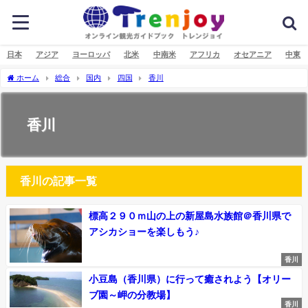
日本
アジア
ヨーロッパ
北米
中南米
アフリカ
オセアニア
中東
ホーム
総合
国内
四国
香川
香川
香川の記事一覧
標高２９０ｍ山の上の新屋島水族館＠香川県で
アシカショーを楽しもう♪
香川
小豆島（香川県）に行って癒されよう【オリー
ブ園～岬の分教場】
香川