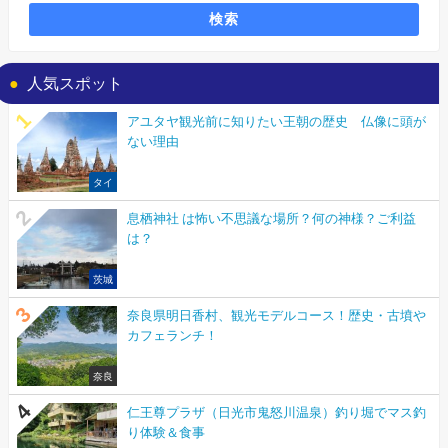
検索
人気スポット
アユタヤ観光前に知りたい王朝の歴史 仏像に頭が
ない理由
タイ
息栖神社 は怖い不思議な場所？何の神様？ご利益
は？
茨城
奈良県明日香村、観光モデルコース！歴史・古墳や
カフェランチ！
奈良
仁王尊プラザ（日光市鬼怒川温泉）釣り堀でマス釣
り体験＆食事