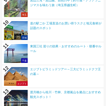
黒山三滝・黒山園、自然の中で釣り堀・アツアツニ
ジマスを味わう旅（埼玉県越生町）
埼玉
道の駅ごか 工場直送のお買い得ラスクと地元食材が
話題のスポット
茨城
東国三社 巡りの効果・おすすめのルート・順番やル
ール
千葉
エジプトピラミッドツアー～三大ピラミッドクフ王
の墓～
エジプト
渡月橋から桂川・竹林、京都嵐山を拠点におすすめ
観光スポット！