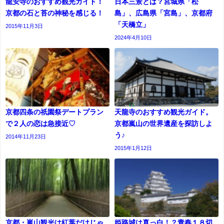
龍安寺のおすすめ観光ガイド！
日本三景とは？宮城県「松
京都の石と苔の神秘を感じる！
島」、広島県「宮島」、京都府
「天橋立」
2015年11月3日
2024年4月10日
京都四条の祇園祭デートプラン
天龍寺のおすすめ観光ガイド。
で２人の恋は急接近♡
京都嵐山の世界遺産を探訪しよ
う♪
2014年11月23日
2015年1月12日
京都・嵐山観光は紅葉だけじゃ
姫路城は真っ白！？青春１８切