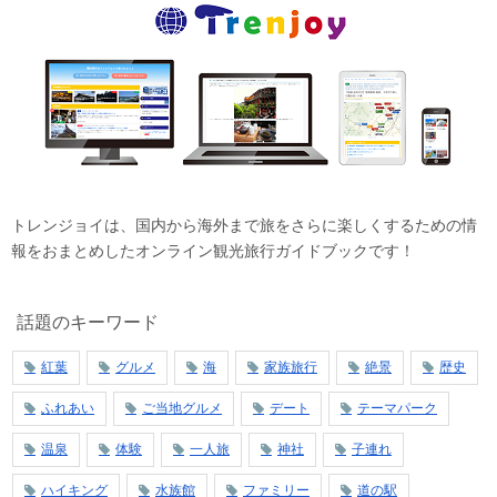
トレンジョイは、国内から海外まで旅をさらに楽しくするための情
報をおまとめしたオンライン観光旅行ガイドブックです！
話題のキーワード
紅葉
グルメ
海
家族旅行
絶景
歴史
ふれあい
ご当地グルメ
デート
テーマパーク
温泉
体験
一人旅
神社
子連れ
ハイキング
水族館
ファミリー
道の駅