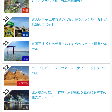
ジマスを味わう旅（埼玉県越生町）
埼玉
道の駅ごか 工場直送のお買い得ラスクと地元食材が
話題のスポット
茨城
東国三社 巡りの効果・おすすめのルート・順番やル
ール
千葉
エジプトピラミッドツアー～三大ピラミッドクフ王
の墓～
エジプト
渡月橋から桂川・竹林、京都嵐山を拠点におすすめ
観光スポット！
京都