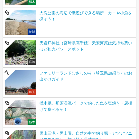
栃木
大洗公園の海辺で磯遊びできる場所 カニや小魚を
探そう！
茨城
天岩戸神社（宮崎県高千穂）天安河原は気持ち悪い
ほど強力パワースポット
宮崎
ファミリーランドむさしの村（埼玉県加須市）のお
出かけガイド
埼玉
栃木県、那須渓流パークで釣った魚を塩焼き・唐揚
げで食べるぞ！
栃木
黒山三滝・黒山園、自然の中で釣り堀・アツアツニ