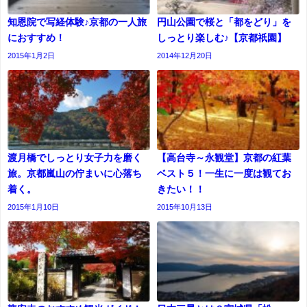
知恩院で写経体験♪京都の一人旅
円山公園で桜と「都をどり」を
におすすめ！
しっとり楽しむ♪【京都祇園】
2015年1月2日
2014年12月20日
渡月橋でしっとり女子力を磨く
【高台寺～永観堂】京都の紅葉
旅。京都嵐山の佇まいに心落ち
ベスト５！一生に一度は観てお
着く。
きたい！！
2015年1月10日
2015年10月13日