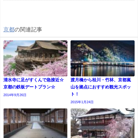
京都
の関連記事
清水寺に足がすくんで急接近☆
渡月橋から桂川・竹林、京都嵐
京都の鉄板デートプラン☆
山を拠点におすすめ観光スポッ
ト！
2014年9月26日
2015年1月24日