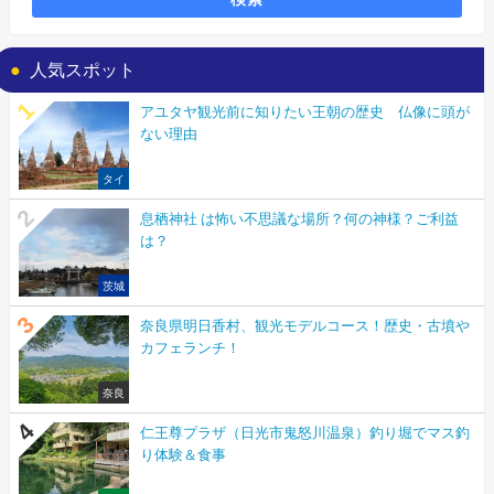
人気スポット
アユタヤ観光前に知りたい王朝の歴史 仏像に頭が
ない理由
タイ
息栖神社 は怖い不思議な場所？何の神様？ご利益
は？
茨城
奈良県明日香村、観光モデルコース！歴史・古墳や
カフェランチ！
奈良
仁王尊プラザ（日光市鬼怒川温泉）釣り堀でマス釣
り体験＆食事