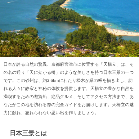
日本が誇る自然の驚異、京都府宮津市に位置する「天橋立」は、そ
の名の通り「天に架かる橋」のような美しさを持つ日本三景の一つ
です。この砂州は、約3.6kmにわたり松木が緑の帳を描き出し、訪
れる人々に静寂と神秘の体験を提供します。天橋立の豊かな自然を
満喫するための遊覧船、絶品グルメ、そしてアクセス方法まで、あ
なたがこの地を訪れる際の完全ガイドをお届けします。天橋立の魅
力に触れ、忘れられない思い出を作りましょう。
日本三景とは