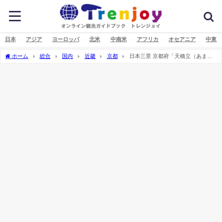
日本
アジア
ヨーロッパ
北米
中南米
アフリカ
オセアニア
中東
ホーム
総合
国内
近畿
京都
日本三景 京都府「天橋立（あまの
はしだて）」の楽しみ方ガイド