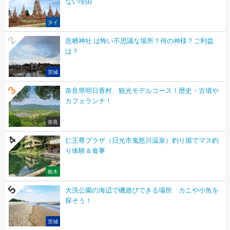
ない理由
タイ
息栖神社 は怖い不思議な場所？何の神様？ご利益
は？
茨城
奈良県明日香村、観光モデルコース！歴史・古墳や
カフェランチ！
奈良
仁王尊プラザ（日光市鬼怒川温泉）釣り堀でマス釣
り体験＆食事
栃木
大洗公園の海辺で磯遊びできる場所 カニや小魚を
探そう！
茨城