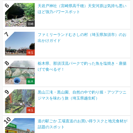
天岩戸神社（宮崎県高千穂）天安河原は気持ち悪い
ほど強力パワースポット
宮崎
ファミリーランドむさしの村（埼玉県加須市）のお
出かけガイド
埼玉
栃木県、那須渓流パークで釣った魚を塩焼き・唐揚
げで食べるぞ！
栃木
黒山三滝・黒山園、自然の中で釣り堀・アツアツニ
ジマスを味わう旅（埼玉県越生町）
埼玉
道の駅ごか 工場直送のお買い得ラスクと地元食材が
話題のスポット