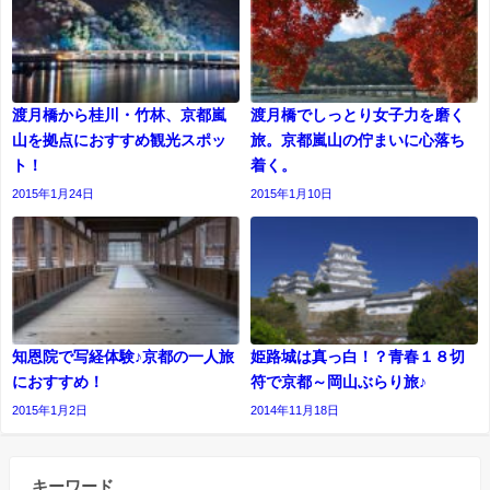
渡月橋から桂川・竹林、京都嵐
渡月橋でしっとり女子力を磨く
山を拠点におすすめ観光スポッ
旅。京都嵐山の佇まいに心落ち
ト！
着く。
2015年1月24日
2015年1月10日
知恩院で写経体験♪京都の一人旅
姫路城は真っ白！？青春１８切
におすすめ！
符で京都～岡山ぶらり旅♪
2015年1月2日
2014年11月18日
キーワード