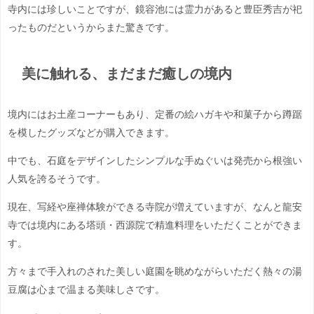
寺内には珍しいことですが、鏡容池には霊力があると豊臣秀吉が祀
ったものだというからまた驚きです。
美に触れる、まだまだ癒しの境内
境内にはお土産コーナーもあり、定番の絵ハガキや和菓子から蹲踞
を模したグッズなどが購入できます。
中でも、石庭をデザインしたシンプルな手ぬぐいは発売から根強い
人気を誇るそうです。
現在、写経や座禅体験ができる寺院が増えていますが、なんと龍安
寺では境内にある塔頭・西源院で精進料理をいただくことができま
す。
方々まで手入れのされた美しい庭園を眺めながらいただく熱々の湯
豆腐は心まで温まる美味しさです。