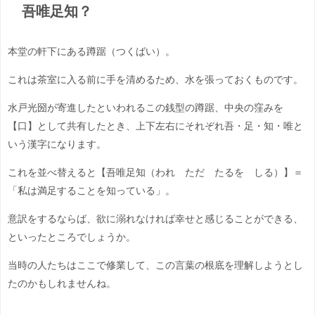
吾唯足知？
本堂の軒下にある蹲踞（つくばい）。
これは茶室に入る前に手を清めるため、水を張っておくものです。
水戸光圀が寄進したといわれるこの銭型の蹲踞、中央の窪みを
【口】として共有したとき、上下左右にそれぞれ吾・足・知・唯と
いう漢字になります。
これを並べ替えると【吾唯足知（われ ただ たるを しる）】＝
「私は満足することを知っている」。
意訳をするならば、欲に溺れなければ幸せと感じることができる、
といったところでしょうか。
当時の人たちはここで修業して、この言葉の根底を理解しようとし
たのかもしれませんね。