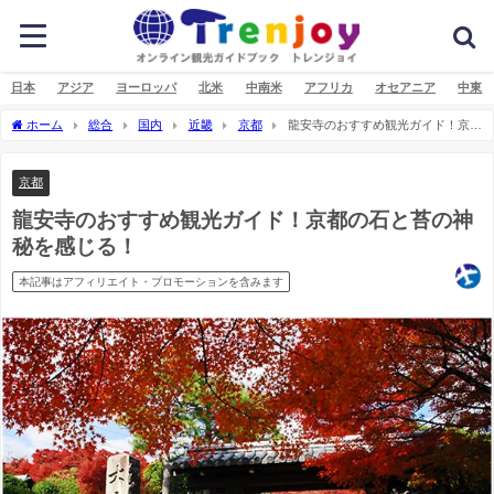
日本
アジア
ヨーロッパ
北米
中南米
アフリカ
オセアニア
中東
ホーム
総合
国内
近畿
京都
龍安寺のおすすめ観光ガイド！京都
の石と苔の神秘を感じる！
京都
龍安寺のおすすめ観光ガイド！京都の石と苔の神
秘を感じる！
本記事はアフィリエイト・プロモーションを含みます