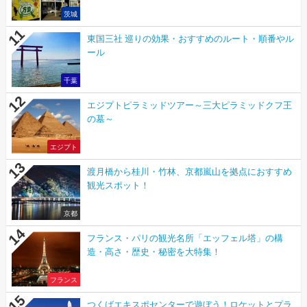
茨城
東国三社 巡りの効果・おすすめのルート・順番やル
ール
千葉
エジプトピラミッドツアー～三大ピラミッドクフ王
の墓～
エジプト
渡月橋から桂川・竹林、京都嵐山を拠点におすすめ
観光スポット！
京都
フランス・パリの観光名所「エッフェル塔」の構
造・高さ・歴史・秘密を大特集！
フランス
つくばエキスポセンターで遊ぼう！ロケットとプラ