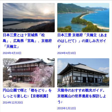
日本三景とは？宮城県「松
日本三景 京都府「天橋立（あま
島」、広島県「宮島」、京都府
のはしだて）」の楽しみ方ガイ
「天橋立」
ド
2024年4月10日
2024年4月10日
円山公園で桜と「都をどり」を
天龍寺のおすすめ観光ガイド。
しっとり楽しむ♪【京都祇園】
京都嵐山の世界遺産を探訪しよ
う♪
2014年12月20日
2015年1月12日