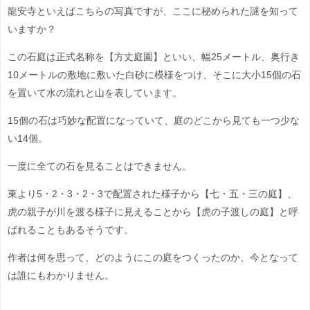
龍安寺といえばこちらの写真ですが、ここに秘められた謎を知って
いますか？
この石庭は正式名称を【方丈庭園】といい、幅25メートル、奥行き
10メートルの敷地に敷いた白砂に模様をつけ、そこに大小15個の石
を置いて水の流れと山を表しています。
15個の石は巧妙な配置になっていて、庭のどこから見ても一つ少な
い14個。
一度に全ての石を見ることはできません。
東より5・2・3・2・3で配置された様子から【七・五・三の庭】、
虎の親子が川を渡る様子に見えることから【虎の子渡しの庭】と呼
ばれることもあるそうです。
作者は何を思って、どのようにこの庭をつくったのか、今となって
は誰にもわかりません。