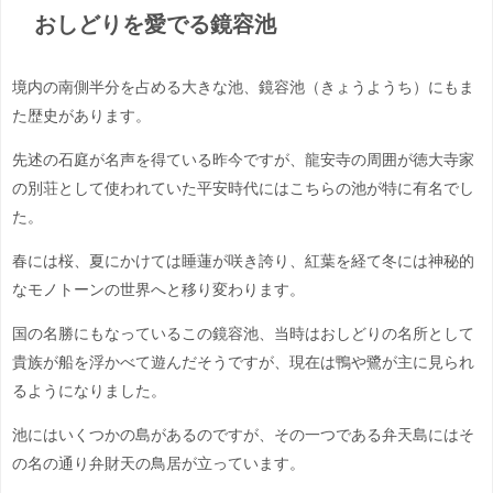
おしどりを愛でる鏡容池
境内の南側半分を占める大きな池、鏡容池（きょうようち）にもま
た歴史があります。
先述の石庭が名声を得ている昨今ですが、龍安寺の周囲が徳大寺家
の別荘として使われていた平安時代にはこちらの池が特に有名でし
た。
春には桜、夏にかけては睡蓮が咲き誇り、紅葉を経て冬には神秘的
なモノトーンの世界へと移り変わります。
国の名勝にもなっているこの鏡容池、当時はおしどりの名所として
貴族が船を浮かべて遊んだそうですが、現在は鴨や鷺が主に見られ
るようになりました。
池にはいくつかの島があるのですが、その一つである弁天島にはそ
の名の通り弁財天の鳥居が立っています。