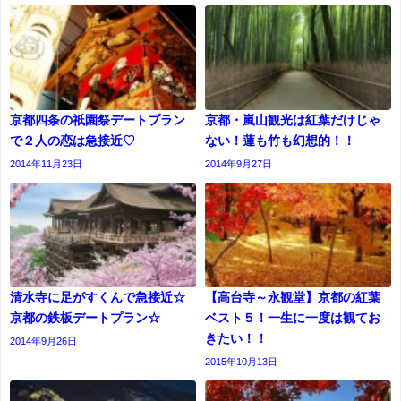
京都四条の祇園祭デートプラン
京都・嵐山観光は紅葉だけじゃ
で２人の恋は急接近♡
ない！蓮も竹も幻想的！！
2014年11月23日
2014年9月27日
清水寺に足がすくんで急接近☆
【高台寺～永観堂】京都の紅葉
京都の鉄板デートプラン☆
ベスト５！一生に一度は観てお
きたい！！
2014年9月26日
2015年10月13日