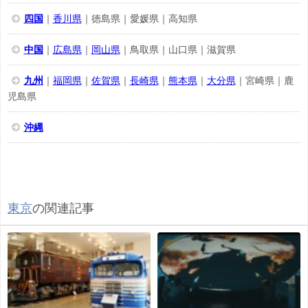
四国
｜
香川県
｜徳島県｜愛媛県｜高知県
中国
｜
広島県
｜
岡山県
｜鳥取県｜山口県｜滋賀県
九州
｜
福岡県
｜
佐賀県
｜
長崎県
｜
熊本県
｜
大分県
｜宮崎県｜鹿
児島県
沖縄
東京
の関連記事