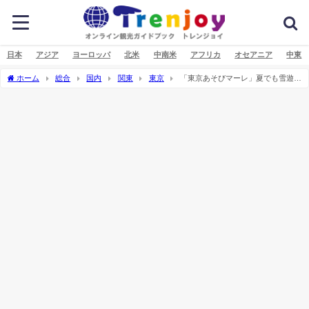
日本
アジア
ヨーロッパ
北米
中南米
アフリカ
オセアニア
中東
ホーム
総合
国内
関東
東京
「東京あそびマーレ」夏でも雪遊び
を楽しもう！（東京都八王子市）