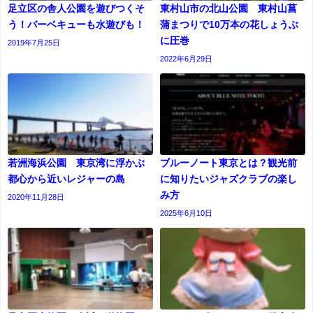
足立区の舎人公園を遊びつくそ
東村山市の北山公園 東村山菖
う！バーベキューも水遊びも！
蒲まつりで10万本の花しょうぶ
に圧巻
2019年7月25日
2022年6月29日
若洲海浜公園 東京湾に浮かぶ
ブルーノート東京とは？観光前
都心から近いレジャーの島
に知りたいジャズクラブの楽し
み方
2020年11月28日
2025年6月10日