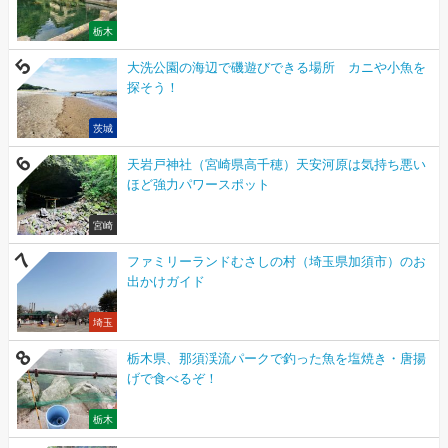
栃木
大洗公園の海辺で磯遊びできる場所 カニや小魚を
探そう！
茨城
天岩戸神社（宮崎県高千穂）天安河原は気持ち悪い
ほど強力パワースポット
宮崎
ファミリーランドむさしの村（埼玉県加須市）のお
出かけガイド
埼玉
栃木県、那須渓流パークで釣った魚を塩焼き・唐揚
げで食べるぞ！
栃木