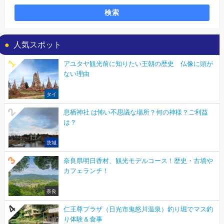
検索
人気スポット
アユタヤ観光前に知りたい王朝の歴史 仏像に頭が
ない理由
タイ
息栖神社 は怖い不思議な場所？何の神様？ご利益
は？
茨城
奈良県明日香村、観光モデルコース！歴史・古墳や
カフェランチ！
奈良
仁王尊プラザ（日光市鬼怒川温泉）釣り堀でマス釣
り体験＆食事