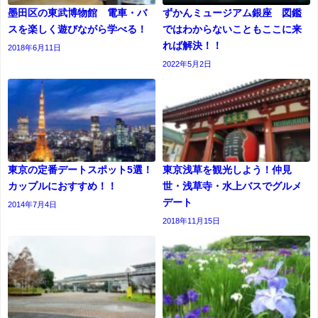
墨田区の東武博物館 電車・バ
ずかんミュージアム銀座 図鑑
スを楽しく遊びながら学べる！
ではわからないこともここに来
れば解決！！
2018年6月11日
2022年5月2日
東京の定番デートスポット5選！
東京浅草を観光しよう！仲見
カップルにおすすめ！！
世・浅草寺・水上バスでグルメ
デート
2014年7月4日
2018年11月15日