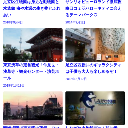
足立区生物園は身近な動物園と
サンリオピューロランド徹底攻
水族館 虫や水辺の生き物とふれ
略口コミ♡ハローキティに会え
あい
るテーマパーク♡
2018年9月4日
2014年9月1日
東京浅草の定番観光！仲見世・
足立区西新井のギャラクシティ
浅草寺・観光センター・演芸ホ
は子供も大人も楽しめるぞ！
ール
2018年2月17日
2019年1月19日
晴海埠頭で東京湾の夜景 ロマ
しながわ水族館デート前に予