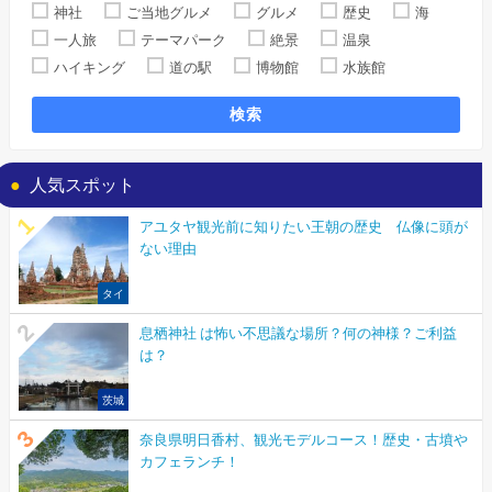
神社
ご当地グルメ
グルメ
歴史
海
一人旅
テーマパーク
絶景
温泉
ハイキング
道の駅
博物館
水族館
検索
人気スポット
アユタヤ観光前に知りたい王朝の歴史 仏像に頭が
ない理由
タイ
息栖神社 は怖い不思議な場所？何の神様？ご利益
は？
茨城
奈良県明日香村、観光モデルコース！歴史・古墳や
カフェランチ！