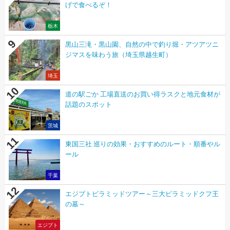
げで食べるぞ！
栃木
黒山三滝・黒山園、自然の中で釣り堀・アツアツニ
ジマスを味わう旅（埼玉県越生町）
埼玉
道の駅ごか 工場直送のお買い得ラスクと地元食材が
話題のスポット
茨城
東国三社 巡りの効果・おすすめのルート・順番やル
ール
千葉
エジプトピラミッドツアー～三大ピラミッドクフ王
の墓～
エジプト