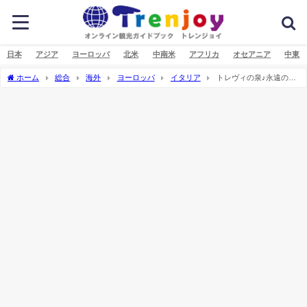
日本
アジア
ヨーロッパ
北米
中南米
アフリカ
オセアニア
中東
ホーム
総合
海外
ヨーロッパ
イタリア
トレヴィの泉♪永遠の都
ローマの癒しツアー♪