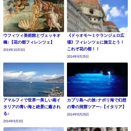
ウフィツィ美術館とヴェッキオ
《ドゥオモ〜ミケランジェロ広
橋♪【花の都フィレンツェ】
場》フィレンツェに旅立とう！
これぞ花の都！！
2014年10月3日
2014年9月25日
アマルフィで世界一美しい南イ
カプリ島への旅♪ナポリ海で幻想
タリアの青い海と絶景に癒され
の青の洞窟ツアー♪【イタリア】
る♪
2014年9月29日
2014年9月3日