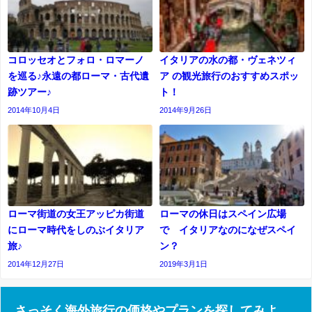
コロッセオとフォロ・ロマーノ
イタリアの水の都・ヴェネツィ
を巡る♪永遠の都ローマ・古代遺
ア の観光旅行のおすすめスポッ
跡ツアー♪
ト！
2014年10月4日
2014年9月26日
ローマ街道の女王アッピカ街道
ローマの休日はスペイン広場
にローマ時代をしのぶイタリア
で イタリアなのになぜスペイ
旅♪
ン？
2014年12月27日
2019年3月1日
さっそく海外旅行の価格やプランを探してみよ