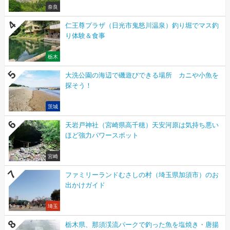
奈良
仁王尊プラザ（日光市鬼怒川温泉）釣り堀でマス釣
り体験＆食事
栃木
大洗公園の海辺で磯遊びできる場所 カニや小魚を
探そう！
茨城
天岩戸神社（宮崎県高千穂）天安河原は気持ち悪い
ほど強力パワースポット
宮崎
ファミリーランドむさしの村（埼玉県加須市）のお
出かけガイド
埼玉
栃木県、那須渓流パークで釣った魚を塩焼き・唐揚