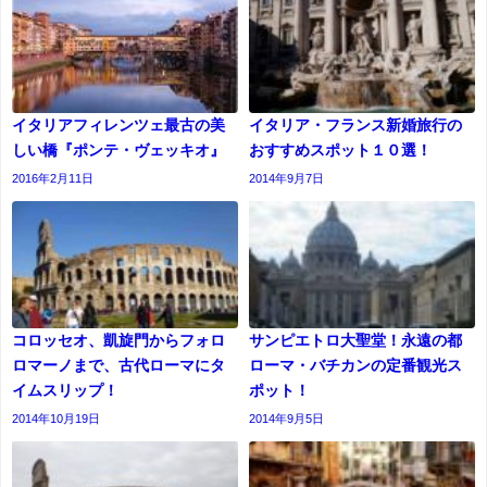
イタリアフィレンツェ最古の美
イタリア・フランス新婚旅行の
しい橋『ポンテ・ヴェッキオ』
おすすめスポット１０選！
2016年2月11日
2014年9月7日
コロッセオ、凱旋門からフォロ
サンピエトロ大聖堂！永遠の都
ロマーノまで、古代ローマにタ
ローマ・バチカンの定番観光ス
イムスリップ！
ポット！
2014年10月19日
2014年9月5日