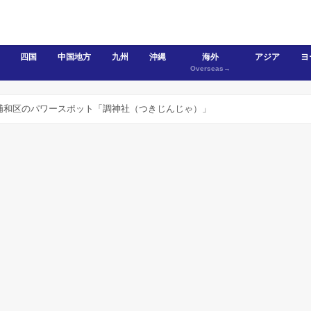
四国
中国地方
九州
沖縄
海外
アジア
ヨ
Overseas→
浦和区のパワースポット「調神社（つきじんじゃ）」