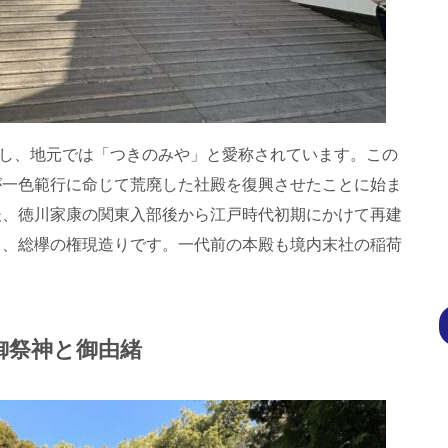
し、地元では「つきのみや」と愛称されています。この
氏が一色範行に命じて荒廃した社殿を復興させたことに始ま
た後、徳川家康の関東入部後から江戸時代初期にかけて再建
成し、総欅の権現造りです。一代前の本殿も境内末社の稲荷
御祭神と御由緒