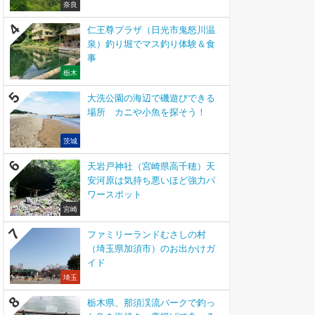
奈良
仁王尊プラザ（日光市鬼怒川温
泉）釣り堀でマス釣り体験＆食
事
栃木
大洗公園の海辺で磯遊びできる
場所 カニや小魚を探そう！
茨城
天岩戸神社（宮崎県高千穂）天
安河原は気持ち悪いほど強力パ
ワースポット
宮崎
ファミリーランドむさしの村
（埼玉県加須市）のお出かけガ
イド
埼玉
栃木県、那須渓流パークで釣っ