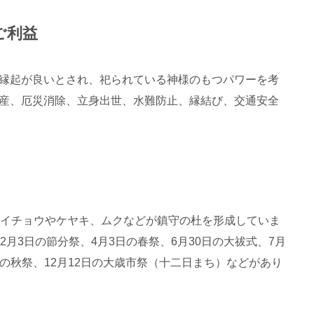
ご利益
縁起が良いとされ、祀られている神様のもつパワーを考
産、厄災消除、立身出世、水難防止、縁結び、交通安全
のイチョウやケヤキ、ムクなどが鎮守の杜を形成していま
月3日の節分祭、4月3日の春祭、6月30日の大祓式、7月
3日の秋祭、12月12日の大歳市祭（十二日まち）などがあり