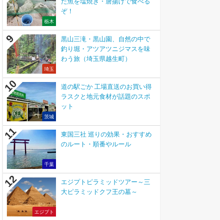
た魚を塩焼き・唐揚げで食べる
ぞ！
栃木
黒山三滝・黒山園、自然の中で
釣り堀・アツアツニジマスを味
わう旅（埼玉県越生町）
埼玉
道の駅ごか 工場直送のお買い得
ラスクと地元食材が話題のスポ
ット
茨城
東国三社 巡りの効果・おすすめ
のルート・順番やルール
千葉
エジプトピラミッドツアー～三
大ピラミッドクフ王の墓～
エジプト