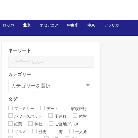
ーロッパ
北米
オセアニア
中南米
中東
アフリカ
キーワード
カテゴリー
タグ
ファミリー
デート
家族旅行
パワースポット
子連れ
体験
紅葉
神社
ご当地グルメ
グルメ
歴史
海
一人旅