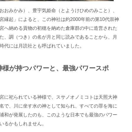
おおみかみ）、豊宇気姫命（とようけひめのみこと）、
縁起」によると、この神社は約2000年前の第10代崇神
宮へ納める貢物の初穂を納めた倉庫群の中に造営された
た、調（つき）の名が月と同じ読みであることから、月
時代には月読社とも呼ばれていました。
神様が持つパワーと、最強パワースポ
宮に祀られている神様で、スサノオノミコトは天照大神
名で、川に坐す水の神として知られ、すべての罪を海に
浦和が発展したのも、このような日本でも最強のパワー
いるかもしれません。