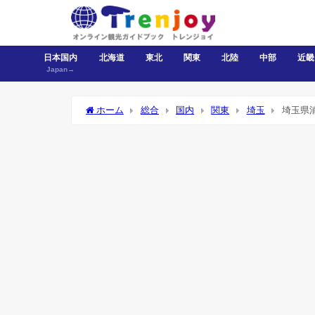
日本国内
北海道
東北
関東
北陸
中部
近畿
Japan→
ホーム
総合
国内
関東
埼玉
埼玉県