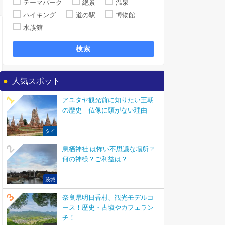
テーマパーク
絶景
温泉
ハイキング
道の駅
博物館
水族館
検索
人気スポット
アユタヤ観光前に知りたい王朝
の歴史 仏像に頭がない理由
タイ
息栖神社 は怖い不思議な場所？
何の神様？ご利益は？
茨城
奈良県明日香村、観光モデルコ
ース！歴史・古墳やカフェラン
チ！