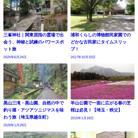
三峯神社｜関東屈指の霊場で出
浦和くらしの博物館民家園での
会う、神秘と試練のパワースポ
どかな古民家にタイムスリッ
ット旅
プ！
2025年6月24日
2017年10月15日
黒山三滝・黒山園、自然の中で
羊山公園で一面に広がる春の芝
釣り堀・アツアツニジマスを味
桜は必見！【埼玉・秩父】
わう旅（埼玉県越生町）
2015年1月18日
2026年1月29日