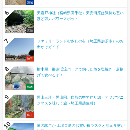
茨城
天岩戸神社（宮崎県高千穂）天安河原は気持ち悪い
ほど強力パワースポット
宮崎
ファミリーランドむさしの村（埼玉県加須市）のお
出かけガイド
埼玉
栃木県、那須渓流パークで釣った魚を塩焼き・唐揚
げで食べるぞ！
栃木
黒山三滝・黒山園、自然の中で釣り堀・アツアツニ
ジマスを味わう旅（埼玉県越生町）
埼玉
道の駅ごか 工場直送のお買い得ラスクと地元食材が