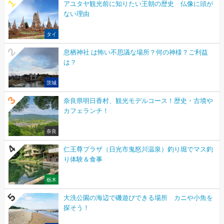
アユタヤ観光前に知りたい王朝の歴史 仏像に頭が
ない理由
タイ
息栖神社 は怖い不思議な場所？何の神様？ご利益
は？
茨城
奈良県明日香村、観光モデルコース！歴史・古墳や
カフェランチ！
奈良
仁王尊プラザ（日光市鬼怒川温泉）釣り堀でマス釣
り体験＆食事
栃木
大洗公園の海辺で磯遊びできる場所 カニや小魚を
探そう！