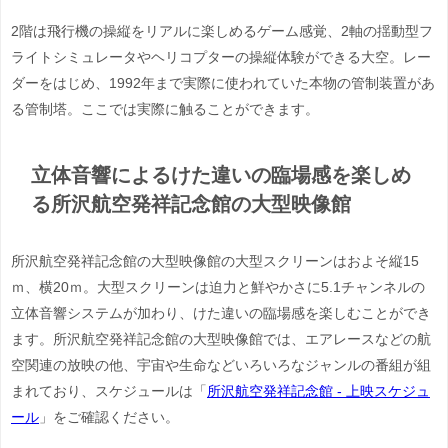
2階は飛行機の操縦をリアルに楽しめるゲーム感覚、2軸の揺動型フ
ライトシミュレータやヘリコプターの操縦体験ができる大空。レー
ダーをはじめ、1992年まで実際に使われていた本物の管制装置があ
る管制塔。ここでは実際に触ることができます。
立体音響によるけた違いの臨場感を楽しめ
る所沢航空発祥記念館の大型映像館
所沢航空発祥記念館の大型映像館の大型スクリーンはおよそ縦15
ｍ、横20ｍ。大型スクリーンは迫力と鮮やかさに5.1チャンネルの
立体音響システムが加わり、けた違いの臨場感を楽しむことができ
ます。所沢航空発祥記念館の大型映像館では、
エアレースなどの航
空関連の放映の他、宇宙や生命などいろいろなジャンルの番組が組
まれており、スケジュールは「
所沢航空発祥記念館 - 上映スケジュ
ール
」をご確認ください。