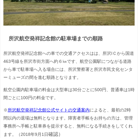
所沢航空発祥記念館の駐車場までの順路
所沢航空発祥記念館への車での交通アクセスはは、所沢IＣから国道
463号線を所沢市街方面へ約６㎞です、航空公園駅につながる道路
から車で駐車場へ入る場合には、所沢警察署と所沢市民文化センタ
ーミューズの間を進む順路となります。
航空公園内駐車場の料金は大型車は30分ごとに500円、普通車は1時
間ごとに100円の料金です。
※
所沢航空発祥記念館公式サイトの交通案内
によると、最初の
2時
間以内の退場は無料となります。障害者手帳をお持ちの方は、管理
事務所へ手帳と駐車券を提示すると、無料になる手続きをしてくれ
確認
）
ます。（2018年9月1日