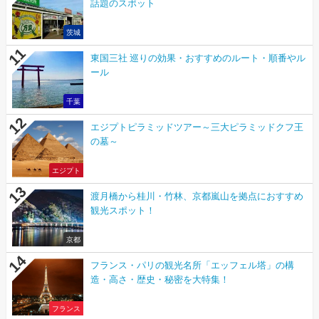
話題のスポット
茨城
東国三社 巡りの効果・おすすめのルート・順番やル
ール
千葉
エジプトピラミッドツアー～三大ピラミッドクフ王
の墓～
エジプト
渡月橋から桂川・竹林、京都嵐山を拠点におすすめ
観光スポット！
京都
フランス・パリの観光名所「エッフェル塔」の構
造・高さ・歴史・秘密を大特集！
フランス