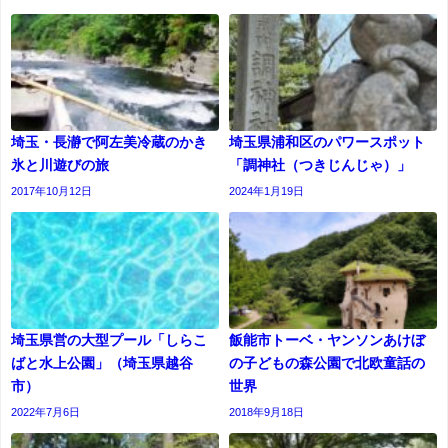
埼玉・長瀞で阿左美冷蔵のかき
埼玉県浦和区のパワースポット
氷と川遊びの旅
「調神社（つきじんじゃ）」
2017年10月12日
2024年1月19日
埼玉県営の大型プール「しらこ
飯能市トーベ・ヤンソンあけぼ
ばと水上公園」（埼玉県越谷
の子どもの森公園で北欧童話の
市）
世界
2022年7月6日
2018年9月18日