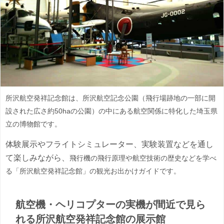
所沢航空発祥記念館は、所沢航空記念公園（飛行場跡地の一部に開
設された広さ約50haの公園）の中にある航空関係に特化した埼玉県
立の博物館です。
体験展示やフライトシミュレーター、実験装置などを通し
て楽しみながら、
飛行機の飛行原理や航空技術の歴史などを学べ
る「所沢航空発祥記念館」の観光お出かけガイドです。
航空機・ヘリコプターの実機が間近で見ら
れる所沢航空発祥記念館の展示館