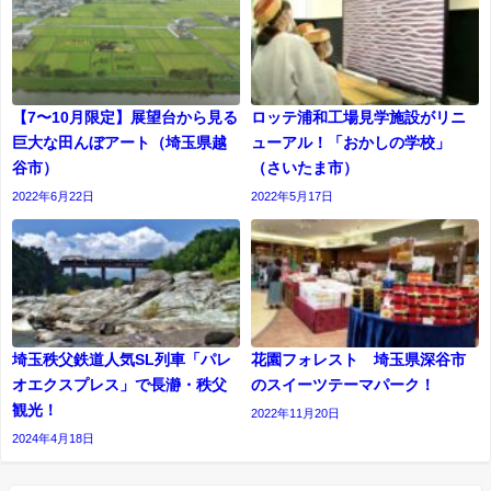
【7〜10月限定】展望台から見る
ロッテ浦和工場見学施設がリニ
巨大な田んぼアート（埼玉県越
ューアル！「おかしの学校」
谷市）
（さいたま市）
2022年6月22日
2022年5月17日
埼玉秩父鉄道人気SL列車「パレ
花園フォレスト 埼玉県深谷市
オエクスプレス」で長瀞・秩父
のスイーツテーマパーク！
観光！
2022年11月20日
2024年4月18日