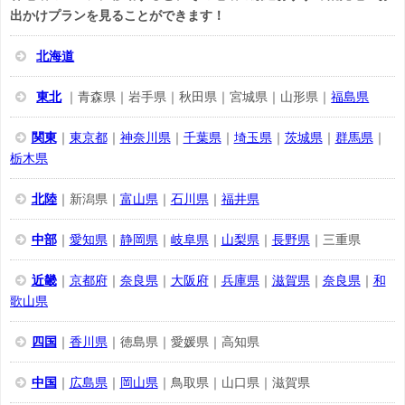
出かけプランを見ることができます！
北海道
東北
｜青森県｜岩手県｜秋田県｜宮城県｜山形県｜
福島県
関東
｜
東京都
｜
神奈川県
｜
千葉県
｜
埼玉県
｜
茨城県
｜
群馬県
｜
栃木県
北陸
｜新潟県｜
富山県
｜
石川県
｜
福井県
中部
｜
愛知県
｜
静岡県
｜
岐阜県
｜
山梨県
｜
長野県
｜三重県
近畿
｜
京都府
｜
奈良県
｜
大阪府
｜
兵庫県
｜
滋賀県
｜
奈良県
｜
和
歌山県
四国
｜
香川県
｜徳島県｜愛媛県｜高知県
中国
｜
広島県
｜
岡山県
｜鳥取県｜山口県｜滋賀県