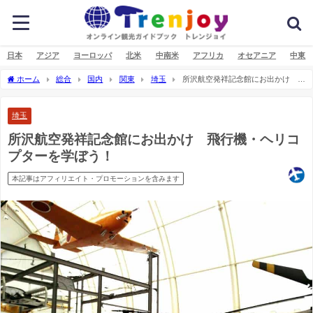
日本
アジア
ヨーロッパ
北米
中南米
アフリカ
オセアニア
中東
ホーム
総合
国内
関東
埼玉
所沢航空発祥記念館にお出かけ 飛
行機・ヘリコプターを学ぼう！
埼玉
所沢航空発祥記念館にお出かけ 飛行機・ヘリコ
プターを学ぼう！
本記事はアフィリエイト・プロモーションを含みます