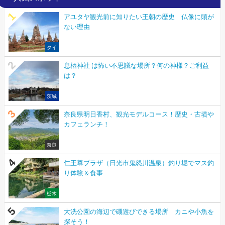
アユタヤ観光前に知りたい王朝の歴史 仏像に頭が
ない理由
タイ
息栖神社 は怖い不思議な場所？何の神様？ご利益
は？
茨城
奈良県明日香村、観光モデルコース！歴史・古墳や
カフェランチ！
奈良
仁王尊プラザ（日光市鬼怒川温泉）釣り堀でマス釣
り体験＆食事
栃木
大洗公園の海辺で磯遊びできる場所 カニや小魚を
探そう！