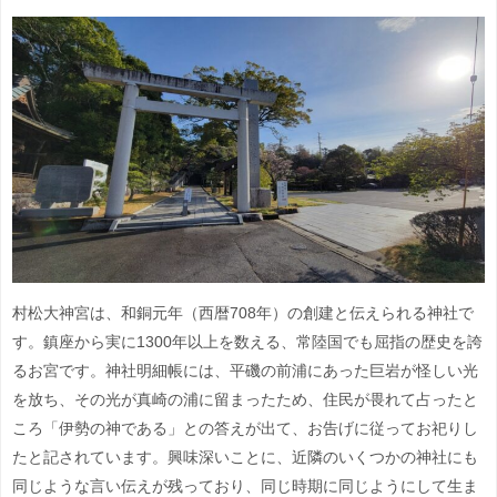
村松大神宮は、和銅元年（西暦708年）の創建と伝えられる神社で
す。鎮座から実に1300年以上を数える、常陸国でも屈指の歴史を誇
るお宮です。神社明細帳には、平磯の前浦にあった巨岩が怪しい光
を放ち、その光が真崎の浦に留まったため、住民が畏れて占ったと
ころ「伊勢の神である」との答えが出て、お告げに従ってお祀りし
たと記されています。興味深いことに、近隣のいくつかの神社にも
同じような言い伝えが残っており、同じ時期に同じようにして生ま