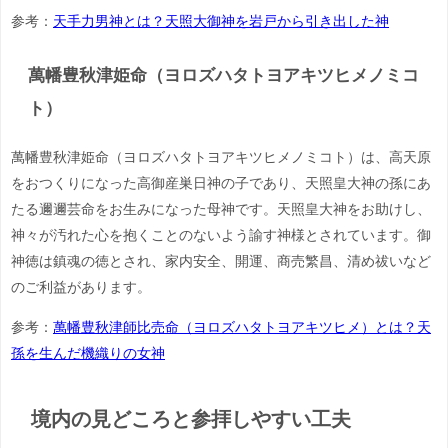
参考：
天手力男神とは？天照大御神を岩戸から引き出した神
萬幡豊秋津姫命（ヨロズハタトヨアキツヒメノミコ
ト）
萬幡豊秋津姫命（ヨロズハタトヨアキツヒメノミコト）は、高天原
をおつくりになった高御産巣日神の子であり、天照皇大神の孫にあ
たる邇邇芸命をお生みになった母神です。天照皇大神をお助けし、
神々が汚れた心を抱くことのないよう諭す神様とされています。御
神徳は鎮魂の徳とされ、家内安全、開運、商売繁昌、清め祓いなど
のご利益があります。
参考：
萬幡豊秋津師比売命（ヨロズハタトヨアキツヒメ）とは？天
孫を生んだ機織りの女神
境内の見どころと参拝しやすい工夫