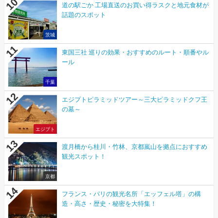
道の駅ごか 工場直送のお買い得ラスクと地元食材が
話題のスポット
茨城
東国三社 巡りの効果・おすすめのルート・順番やル
ール
千葉
エジプトピラミッドツアー～三大ピラミッドクフ王
の墓～
エジプト
渡月橋から桂川・竹林、京都嵐山を拠点におすすめ
観光スポット！
京都
フランス・パリの観光名所「エッフェル塔」の構
造・高さ・歴史・秘密を大特集！