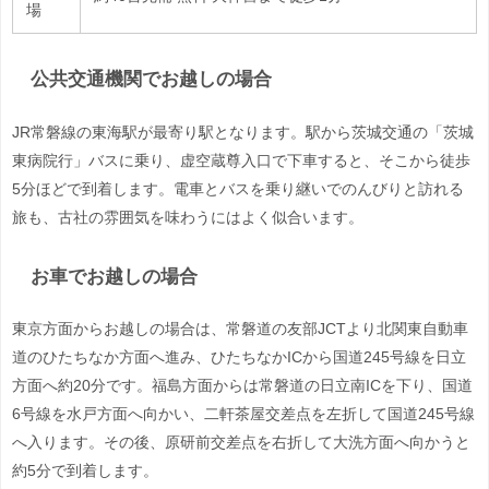
場
公共交通機関でお越しの場合
JR常磐線の東海駅が最寄り駅となります。駅から茨城交通の「茨城
東病院行」バスに乗り、虚空蔵尊入口で下車すると、そこから徒歩
5分ほどで到着します。電車とバスを乗り継いでのんびりと訪れる
旅も、古社の雰囲気を味わうにはよく似合います。
お車でお越しの場合
東京方面からお越しの場合は、常磐道の友部JCTより北関東自動車
道のひたちなか方面へ進み、ひたちなかICから国道245号線を日立
方面へ約20分です。福島方面からは常磐道の日立南ICを下り、国道
6号線を水戸方面へ向かい、二軒茶屋交差点を左折して国道245号線
へ入ります。その後、原研前交差点を右折して大洗方面へ向かうと
約5分で到着します。