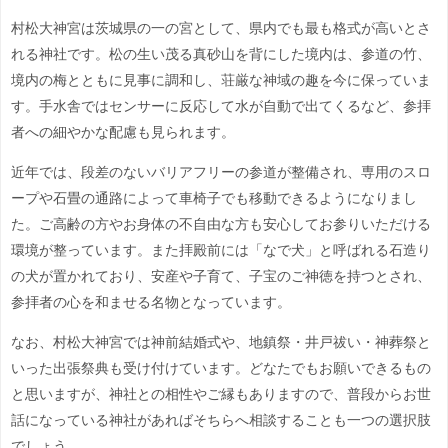
村松大神宮は茨城県の一の宮として、県内でも最も格式が高いとさ
れる神社です。松の生い茂る真砂山を背にした境内は、参道の竹、
境内の梅とともに見事に調和し、荘厳な神域の趣を今に保っていま
す。手水舎ではセンサーに反応して水が自動で出てくるなど、参拝
者への細やかな配慮も見られます。
近年では、段差のないバリアフリーの参道が整備され、専用のスロ
ープや石畳の通路によって車椅子でも移動できるようになりまし
た。ご高齢の方やお身体の不自由な方も安心してお参りいただける
環境が整っています。また拝殿前には「なで犬」と呼ばれる石造り
の犬が置かれており、安産や子育て、子宝のご神徳を持つとされ、
参拝者の心を和ませる名物となっています。
なお、村松大神宮では神前結婚式や、地鎮祭・井戸祓い・神葬祭と
いった出張祭典も受け付けています。どなたでもお願いできるもの
と思いますが、神社との相性やご縁もありますので、普段からお世
話になっている神社があればそちらへ相談することも一つの選択肢
でしょう。