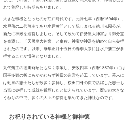
れて荒廃した時期もありました。
大きな転機となったのが江戸時代です。元禄七年（西暦1694年）、
水戸藩の二代藩主であり水戸黄門として親しまれる徳川光圀公が、
新たに神殿を造営しました。そして改めて伊勢皇大神宮より御分霊
を奉遷し、「天照皇大神宮」と奉称、神宝や神器を納めて自ら参拝
されたのです。以来、毎年正月十五日の春季大祭には水戸藩主が参
拝することが慣例となりました。
九代藩主の徳川斉昭公も深く崇敬し、安政四年（西暦1857年）には
国事多難の折にもかかわらず神殿の造営を起工しています。幕末に
は勤皇の志士たちが数多く参拝し、桜田門外の変で活躍した志士も
当宮に参拝して成就を祈願したと伝えられています。歴史の大きな
うねりの中で、多くの人々の信仰を集めてきた神社なのです。
お祀りされている神様と御神徳