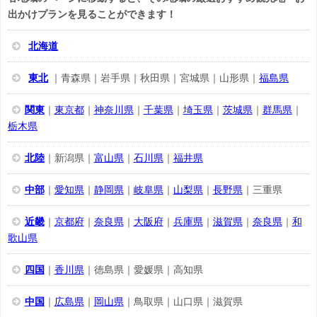
出かけプランを見ることができます！
北海道
東北
｜青森県｜岩手県｜秋田県｜宮城県｜山形県｜
福島県
関東
｜
東京都
｜
神奈川県
｜
千葉県
｜
埼玉県
｜
茨城県
｜
群馬県
｜
栃木県
北陸
｜新潟県｜
富山県
｜
石川県
｜
福井県
中部
｜
愛知県
｜
静岡県
｜
岐阜県
｜
山梨県
｜
長野県
｜三重県
近畿
｜
京都府
｜
奈良県
｜
大阪府
｜
兵庫県
｜
滋賀県
｜
奈良県
｜
和
歌山県
四国
｜
香川県
｜徳島県｜愛媛県｜高知県
中国
｜
広島県
｜
岡山県
｜鳥取県｜山口県｜滋賀県