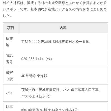
村松大神宮は、隣接する村松山虚空蔵尊とあわせて参拝する方が多
いスポットです。基本的な所在地とアクセスの情報を表にまとめま
した。
項目
内容
所在
〒319-1112 茨城県那珂郡東海村村松一番地
地
電話
029-283-1414（代）
番号
最寄
JR常磐線 東海駅
り駅
茨城交通「茨城東病院行」バス 虚空蔵尊入口下車、
バス
バス停より徒歩5分
駐車
約40台完備 無料 大神宮まで徒歩1分