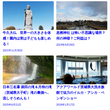
牛久大仏 世界一の大きさを体
息栖神社 は怖い不思議な場所？
感！園内は実は子どもも楽しめ
何の神様？ご利益は？
る！
2023年9月28日
2021年11月30日
日本三名瀑 袋田の滝＆月待の滝
アクアワールド茨城県大洗水族
（茨城県大子町）滝の裏側へ、
館で迫力のイルカ・アシカ・ペ
流しそうめんも！
ンギンショー
2025年6月21日
2018年1月17日