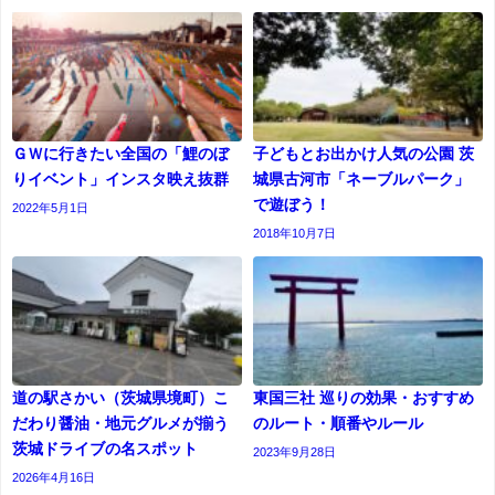
ＧＷに行きたい全国の「鯉のぼ
子どもとお出かけ人気の公園 茨
りイベント」インスタ映え抜群
城県古河市「ネーブルパーク」
で遊ぼう！
2022年5月1日
2018年10月7日
道の駅さかい（茨城県境町）こ
東国三社 巡りの効果・おすすめ
だわり醤油・地元グルメが揃う
のルート・順番やルール
茨城ドライブの名スポット
2023年9月28日
2026年4月16日