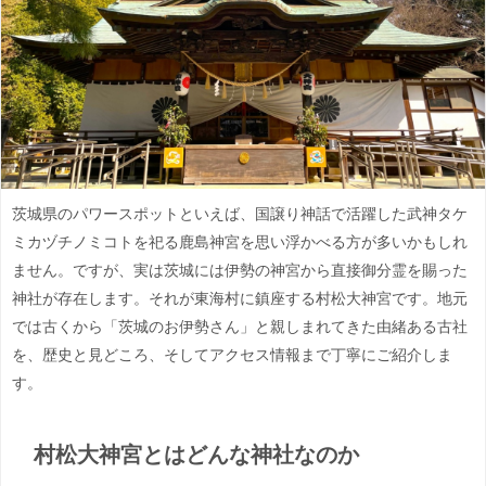
茨城県のパワースポットといえば、国譲り神話で活躍した武神タケ
ミカヅチノミコトを祀る鹿島神宮を思い浮かべる方が多いかもしれ
ません。ですが、実は茨城には伊勢の神宮から直接御分霊を賜った
神社が存在します。それが東海村に鎮座する村松大神宮です。地元
では古くから「茨城のお伊勢さん」と親しまれてきた由緒ある古社
を、歴史と見どころ、そしてアクセス情報まで丁寧にご紹介しま
す。
村松大神宮とはどんな神社なのか