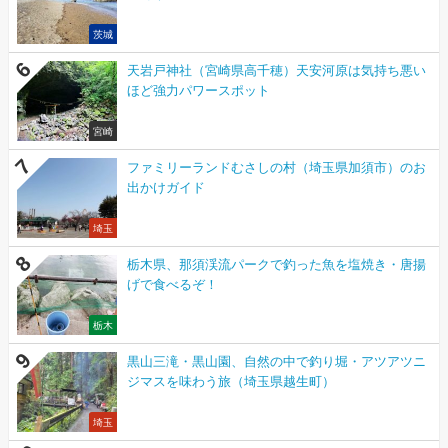
茨城
天岩戸神社（宮崎県高千穂）天安河原は気持ち悪い
ほど強力パワースポット
宮崎
ファミリーランドむさしの村（埼玉県加須市）のお
出かけガイド
埼玉
栃木県、那須渓流パークで釣った魚を塩焼き・唐揚
げで食べるぞ！
栃木
黒山三滝・黒山園、自然の中で釣り堀・アツアツニ
ジマスを味わう旅（埼玉県越生町）
埼玉