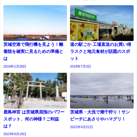
茨城空港で飛行機を見よう！離
道の駅ごか 工場直送のお買い得
着陸を確実に見るための準備と
ラスクと地元食材が話題のスポ
は
ット
2019年1月28日
2018年7月3日
鹿島神宮 は茨城県屈指のパワー
茨城県・大洗で潮干狩り！サン
スポット、何の神様？ご利益
ビーチにあさりやハマグリ！
は？
2022年4月21日
2023年9月19日