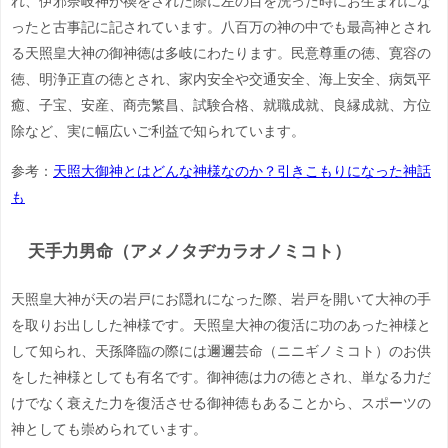
れ、伊邪奈岐神が禊をされた際に左の目を洗った時にお生まれにな
ったと古事記に記されています。八百万の神の中でも最高神とされ
る天照皇大神の御神徳は多岐にわたります。民意尊重の徳、寛容の
徳、明浄正直の徳とされ、家内安全や交通安全、海上安全、病気平
癒、子宝、安産、商売繁昌、試験合格、就職成就、良縁成就、方位
除など、実に幅広いご利益で知られています。
参考：
天照大御神とはどんな神様なのか？引きこもりになった神話
も
天手力男命（アメノタヂカラオノミコト）
天照皇大神が天の岩戸にお隠れになった際、岩戸を開いて大神の手
を取りお出しした神様です。天照皇大神の復活に功のあった神様と
して知られ、天孫降臨の際には邇邇芸命（ニニギノミコト）のお供
をした神様としても有名です。御神徳は力の徳とされ、単なる力だ
けでなく衰えた力を復活させる御神徳もあることから、スポーツの
神としても崇められています。