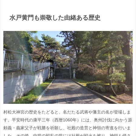
水戸黄門も崇敬した由緒ある歴史
村松大神宮の歴史をたどると、名だたる武将や藩主の名が登場しま
す。平安時代の康平三年（西暦1060年）には、奥州討伐に向かう源
頼義・義家父子が戦勝を祈願し、社殿の造営と神領の寄進を行いま
した。その後、中世の戦乱の世には社殿が戦火を被り、神領も侵さ