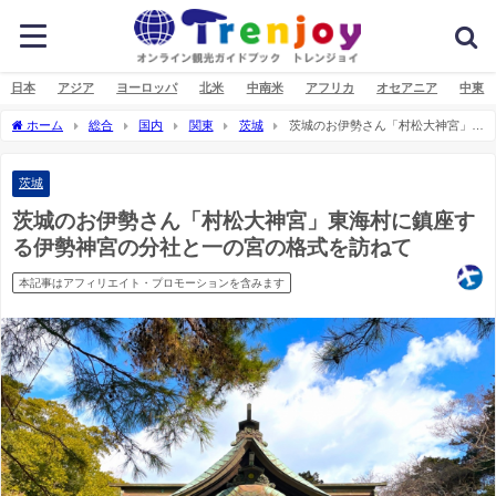
日本
アジア
ヨーロッパ
北米
中南米
アフリカ
オセアニア
中東
ホーム
総合
国内
関東
茨城
茨城のお伊勢さん「村松大神宮」東
海村に鎮座する伊勢神宮の分社と一の宮の格式を訪ねて
茨城
茨城のお伊勢さん「村松大神宮」東海村に鎮座す
る伊勢神宮の分社と一の宮の格式を訪ねて
本記事はアフィリエイト・プロモーションを含みます