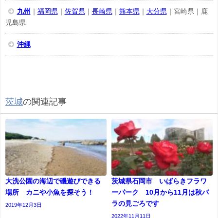
九州
｜
福岡県
｜
佐賀県
｜
長崎県
｜
熊本県
｜
大分県
｜宮崎県｜鹿
児島県
沖縄
茨城
の関連記事
大洗公園の海辺で磯遊びできる
茨城県石岡市 いばらきフラワ
場所 カニや小魚を探そう！
ーパーク 10月から11月は秋バ
ラの見ごろです
2019年12月3日
2022年11月11日