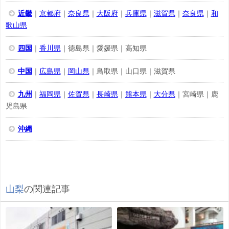
近畿
｜
京都府
｜
奈良県
｜
大阪府
｜
兵庫県
｜
滋賀県
｜
奈良県
｜
和
歌山県
四国
｜
香川県
｜徳島県｜愛媛県｜高知県
中国
｜
広島県
｜
岡山県
｜鳥取県｜山口県｜滋賀県
九州
｜
福岡県
｜
佐賀県
｜
長崎県
｜
熊本県
｜
大分県
｜宮崎県｜鹿
児島県
沖縄
山梨
の関連記事