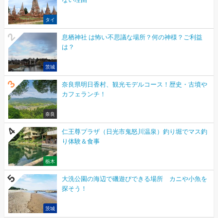
タイ
息栖神社 は怖い不思議な場所？何の神様？ご利益
は？
茨城
奈良県明日香村、観光モデルコース！歴史・古墳や
カフェランチ！
奈良
仁王尊プラザ（日光市鬼怒川温泉）釣り堀でマス釣
り体験＆食事
栃木
大洗公園の海辺で磯遊びできる場所 カニや小魚を
探そう！
茨城