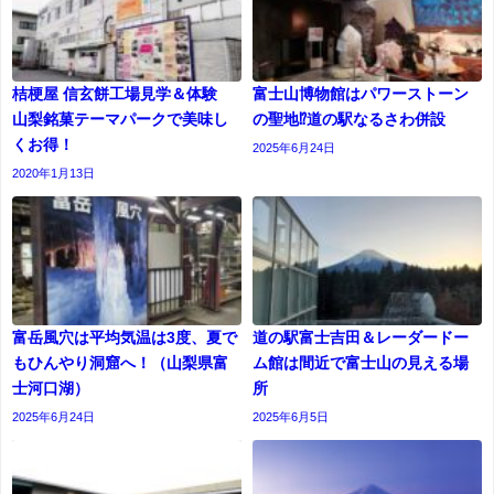
桔梗屋 信玄餅工場見学＆体験
富士山博物館はパワーストーン
山梨銘菓テーマパークで美味し
の聖地⁉道の駅なるさわ併設
くお得！
2025年6月24日
2020年1月13日
富岳風穴は平均気温は3度、夏で
道の駅富士吉田＆レーダードー
もひんやり洞窟へ！（山梨県富
ム館は間近で富士山の見える場
士河口湖）
所
2025年6月24日
2025年6月5日