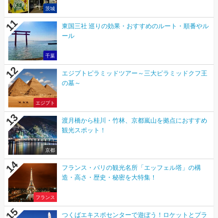
茨城
東国三社 巡りの効果・おすすめのルート・順番やル
ール
千葉
エジプトピラミッドツアー～三大ピラミッドクフ王
の墓～
エジプト
渡月橋から桂川・竹林、京都嵐山を拠点におすすめ
観光スポット！
京都
フランス・パリの観光名所「エッフェル塔」の構
造・高さ・歴史・秘密を大特集！
フランス
つくばエキスポセンターで遊ぼう！ロケットとプラ