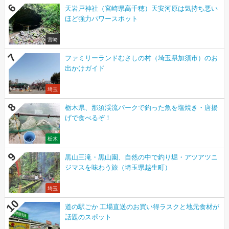
天岩戸神社（宮崎県高千穂）天安河原は気持ち悪い
ほど強力パワースポット
宮崎
ファミリーランドむさしの村（埼玉県加須市）のお
出かけガイド
埼玉
栃木県、那須渓流パークで釣った魚を塩焼き・唐揚
げで食べるぞ！
栃木
黒山三滝・黒山園、自然の中で釣り堀・アツアツニ
ジマスを味わう旅（埼玉県越生町）
埼玉
道の駅ごか 工場直送のお買い得ラスクと地元食材が
話題のスポット