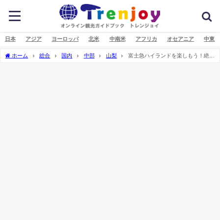
日本
アジア
ヨーロッパ
北米
中南米
アフリカ
オセアニア
中東
ホーム
総合
国内
中部
山梨
富士急ハイランドを楽しもう！絶叫
マシーンで気分爽快！！