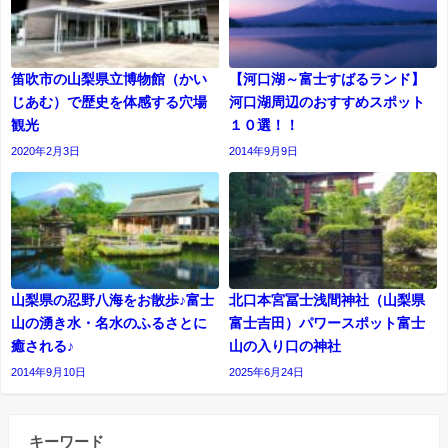
笛吹市の山梨県立博物館（かい
【河口湖～富士すばるランド】
じあむ）で歴史を体感する穴場
河口湖周辺のおすすめスポット
観光
１０選！！
2020年2月3日
2014年9月9日
山梨県の忍野八海をお散歩♪富士
北口本宮冨士浅間神社（山梨県
山の湧き水・名水のふるさとに
富士吉田）パワースポット富士
癒される♪
山の入り口の神社
2014年9月10日
2025年6月24日
キーワード