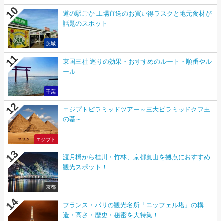
道の駅ごか 工場直送のお買い得ラスクと地元食材が
話題のスポット
茨城
東国三社 巡りの効果・おすすめのルート・順番やル
ール
千葉
エジプトピラミッドツアー～三大ピラミッドクフ王
の墓～
エジプト
渡月橋から桂川・竹林、京都嵐山を拠点におすすめ
観光スポット！
京都
フランス・パリの観光名所「エッフェル塔」の構
造・高さ・歴史・秘密を大特集！