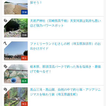
探そう！
茨城
天岩戸神社（宮崎県高千穂）天安河原は気持ち悪い
ほど強力パワースポット
宮崎
ファミリーランドむさしの村（埼玉県加須市）のお
出かけガイド
埼玉
栃木県、那須渓流パークで釣った魚を塩焼き・唐揚
げで食べるぞ！
栃木
黒山三滝・黒山園、自然の中で釣り堀・アツアツニ
ジマスを味わう旅（埼玉県越生町）
埼玉