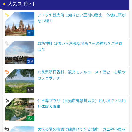
人気スポット
アユタヤ観光前に知りたい王朝の歴史 仏像に頭が
ない理由
タイ
息栖神社 は怖い不思議な場所？何の神様？ご利益
は？
茨城
奈良県明日香村、観光モデルコース！歴史・古墳や
カフェランチ！
奈良
仁王尊プラザ（日光市鬼怒川温泉）釣り堀でマス釣
り体験＆食事
栃木
大洗公園の海辺で磯遊びできる場所 カニや小魚を