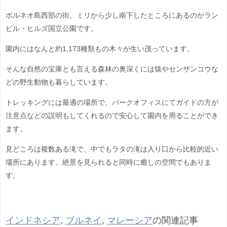
ボルネオ島西部の街、ミリから少し南下したところにあるのがラン
ビル・ヒルズ国立公園です。
園内にはなんと約1,173種類もの木々が生い茂っています。
そんな自然の宝庫とも言える森林の奥深くには猿やセンザンコウな
どの野生動物も暮らしています。
トレッキングには最適の場所で、パークオフィスにてガイドの方が
注意点などの説明もしてくれるので安心して園内を周ることができ
ます。
見どころは複数ある滝で、中でもラタの滝は入り口から比較的近い
場所にあります。絶景を見られると同時に癒しの空間でもありま
す。
インドネシア
,
ブルネイ
,
マレーシア
の関連記事