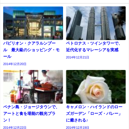
パビリオン・クアラルンプー
ペトロナス・ツインタワーで、
ル 最大級のショッピング・モ
近代化するマレーシアを実感
ール
2014年12月21日
2014年12月20日
ペナン島・ジョージタウンで、
キャメロン・ハイランドのロー
アートと食を堪能の観光プラ
ズガーデン「ローズ・バレー」
ン！
に癒される♪
2014年12月22日
2014年12月19日