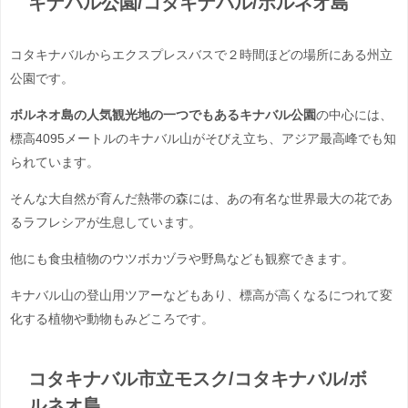
キナバル公園/コタキナバル/ボルネオ島
コタキナバルからエクスプレスバスで２時間ほどの場所にある州立
公園です。
ボルネオ島の人気観光地の一つでもあるキナバル公園
の中心には、
標高4095メートルのキナバル山がそびえ立ち、アジア最高峰でも知
られています。
そんな大自然が育んだ熱帯の森には、あの有名な世界最大の花であ
るラフレシアが生息しています。
他にも食虫植物のウツボカヅラや野鳥なども観察できます。
キナバル山の登山用ツアーなどもあり、標高が高くなるにつれて変
化する植物や動物もみどころです。
コタキナバル市立モスク/コタキナバル/ボ
ルネオ島