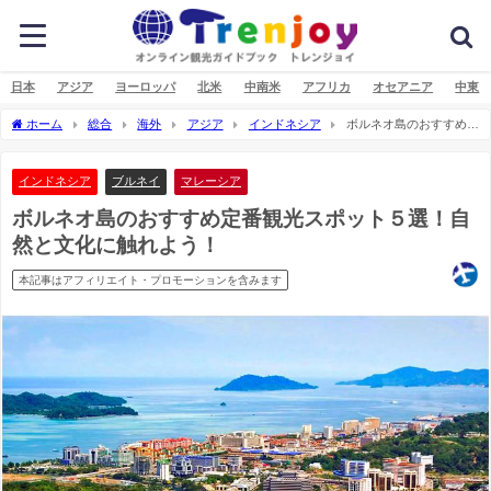
日本
アジア
ヨーロッパ
北米
中南米
アフリカ
オセアニア
中東
ホーム
総合
海外
アジア
インドネシア
ボルネオ島のおすすめ定
番観光スポット５選！自然と文化に触れよう！
インドネシア
ブルネイ
マレーシア
ボルネオ島のおすすめ定番観光スポット５選！自
然と文化に触れよう！
本記事はアフィリエイト・プロモーションを含みます