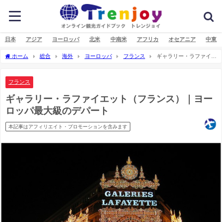
日本
アジア
ヨーロッパ
北米
中南米
アフリカ
オセアニア
中東
ホーム
総合
海外
ヨーロッパ
フランス
ギャラリー・ラファイエ
ット（フランス）｜ヨーロッパ最大級のデパート
フランス
ギャラリー・ラファイエット（フランス）｜ヨー
ロッパ最大級のデパート
本記事はアフィリエイト・プロモーションを含みます