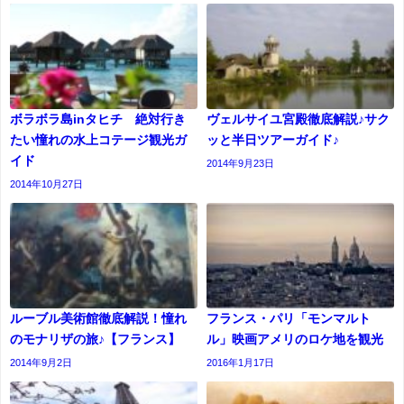
ボラボラ島inタヒチ 絶対行き
ヴェルサイユ宮殿徹底解説♪サク
たい憧れの水上コテージ観光ガ
ッと半日ツアーガイド♪
イド
2014年9月23日
2014年10月27日
ルーブル美術館徹底解説！憧れ
フランス・パリ「モンマルト
のモナリザの旅♪【フランス】
ル」映画アメリのロケ地を観光
2014年9月2日
2016年1月17日