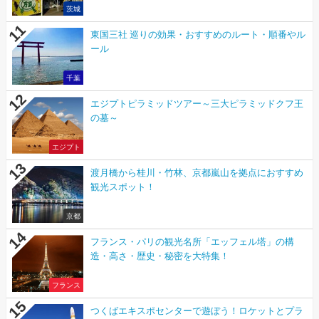
茨城
東国三社 巡りの効果・おすすめのルート・順番やル
ール
千葉
エジプトピラミッドツアー～三大ピラミッドクフ王
の墓～
エジプト
渡月橋から桂川・竹林、京都嵐山を拠点におすすめ
観光スポット！
京都
フランス・パリの観光名所「エッフェル塔」の構
造・高さ・歴史・秘密を大特集！
フランス
つくばエキスポセンターで遊ぼう！ロケットとプラ