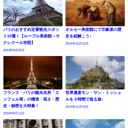
パリのおすすめ定番観光スポッ
オルセー美術館にて印象派の歴
ト10選！【ルーブル美術館～サ
史を紐解こう♪
クレクール寺院】
2014年10月12日
2014年8月25日
フランス・パリの観光名所「エ
世界遺産モン・サン・ミッシェ
ッフェル塔」の構造・高さ・歴
ルを３時間で巡る旅♪
史・秘密を大特集！
2014年12月10日
2016年8月11日