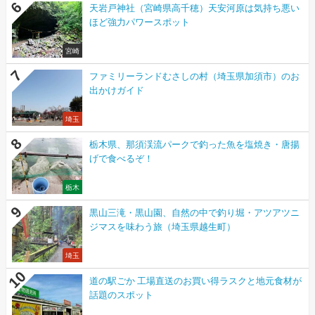
天岩戸神社（宮崎県高千穂）天安河原は気持ち悪い
ほど強力パワースポット
宮崎
ファミリーランドむさしの村（埼玉県加須市）のお
出かけガイド
埼玉
栃木県、那須渓流パークで釣った魚を塩焼き・唐揚
げで食べるぞ！
栃木
黒山三滝・黒山園、自然の中で釣り堀・アツアツニ
ジマスを味わう旅（埼玉県越生町）
埼玉
道の駅ごか 工場直送のお買い得ラスクと地元食材が
話題のスポット