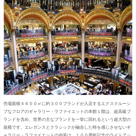
売場面積４６００㎡に約３００ブランドが入店するエクスクルーシ
ブなフロアのギャラリー・ラファイエットの本館１階は、超高級ブ
ランドを含め、世界の主なブランドを一挙に回れるという超大型の
規模です。エレガンスとクラシックが融合した時を感じさせないギ
ャラリー・ラファイエットの内装は、１００周年記念のライトアッ