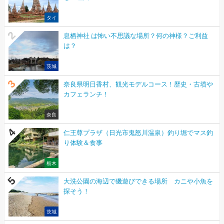
タイ
息栖神社 は怖い不思議な場所？何の神様？ご利益
は？
茨城
奈良県明日香村、観光モデルコース！歴史・古墳や
カフェランチ！
奈良
仁王尊プラザ（日光市鬼怒川温泉）釣り堀でマス釣
り体験＆食事
栃木
大洗公園の海辺で磯遊びできる場所 カニや小魚を
探そう！
茨城