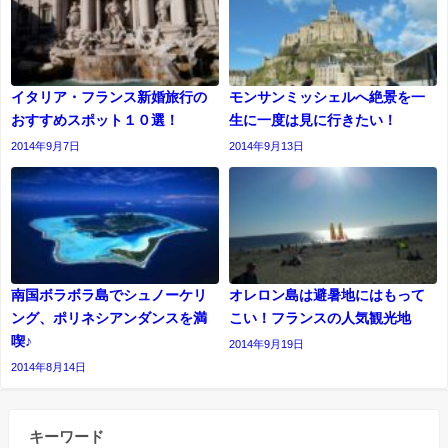
イタリア・フランス新婚旅行の
モンサンミッシェルへ絶景を一
おすすめスポット１０選！
生に一度は見に行きたい！
2014年9月7日
2014年9月13日
南国ボラボラ島でシュノーケリ
オレロン島は避暑地にはもって
ング、ポリネシアンダンスを満
こい！フランスの人気観光地
喫♪
2014年9月19日
2014年8月14日
キーワード