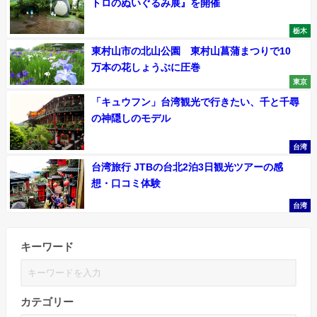
トロのぬいぐるみ展』を開催
栃木
東村山市の北山公園 東村山菖蒲まつりで10
万本の花しょうぶに圧巻
東京
「キュウフン」台湾観光で行きたい、千と千尋
の神隠しのモデル
台湾
台湾旅行 JTBの台北2泊3日観光ツアーの感
想・口コミ体験
台湾
キーワード
カテゴリー