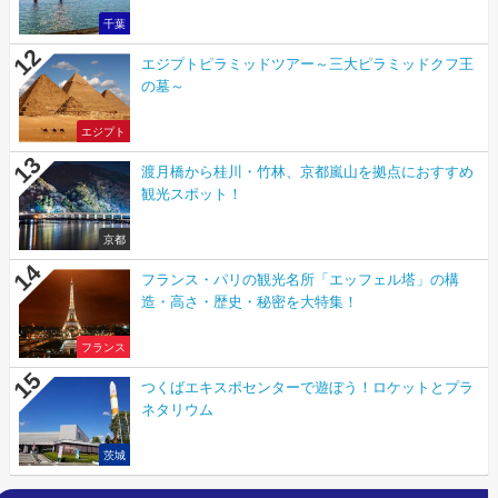
千葉
エジプトピラミッドツアー～三大ピラミッドクフ王
の墓～
エジプト
渡月橋から桂川・竹林、京都嵐山を拠点におすすめ
観光スポット！
京都
フランス・パリの観光名所「エッフェル塔」の構
造・高さ・歴史・秘密を大特集！
フランス
つくばエキスポセンターで遊ぼう！ロケットとプラ
ネタリウム
茨城