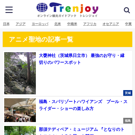
日本
アジア
ヨーロッパ
北米
中南米
アフリカ
オセアニア
中東
アニメ聖地の記事一覧
大甕神社（茨城県日立市） 最強のお守り・縁
切りのパワースポット
茨城
福島・スパリゾートハワイアンズ プール・ス
ライダー・ショーの楽しみ方
福島
那須テディベア・ミュージアム 『となりのト