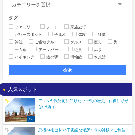
タグ
ファミリー
デート
家族旅行
パワースポット
子連れ
体験
紅葉
神社
ご当地グルメ
グルメ
歴史
海
一人旅
テーマパーク
絶景
温泉
ハイキング
道の駅
博物館
水族館
検索
人気スポット
アユタヤ観光前に知りたい王朝の歴史 仏像に頭が
ない理由
タイ
息栖神社 は怖い不思議な場所？何の神様？ご利益