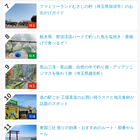
ファミリーランドむさしの村（埼玉県加須市）のお
出かけガイド
埼玉
栃木県、那須渓流パークで釣った魚を塩焼き・唐揚
げで食べるぞ！
栃木
黒山三滝・黒山園、自然の中で釣り堀・アツアツニ
ジマスを味わう旅（埼玉県越生町）
埼玉
道の駅ごか 工場直送のお買い得ラスクと地元食材が
話題のスポット
茨城
東国三社 巡りの効果・おすすめのルート・順番やル
ール