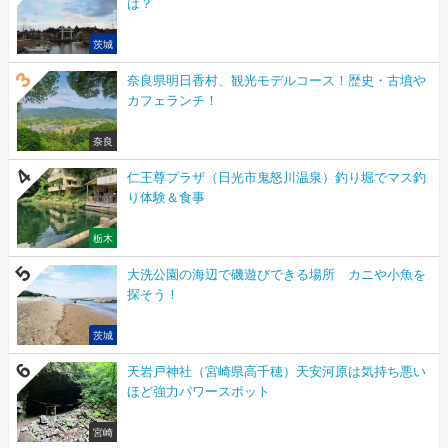
は？
茨城
奈良県明日香村、観光モデルコース！歴史・古墳や
カフェランチ！
奈良
仁王尊プラザ（日光市鬼怒川温泉）釣り堀でマス釣
り体験＆食事
栃木
大洗公園の海辺で磯遊びできる場所 カニや小魚を
探そう！
茨城
天岩戸神社（宮崎県高千穂）天安河原は気持ち悪い
ほど強力パワースポット
宮崎