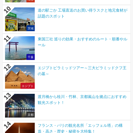
道の駅ごか 工場直送のお買い得ラスクと地元食材が
話題のスポット
茨城
東国三社 巡りの効果・おすすめのルート・順番やル
ール
千葉
エジプトピラミッドツアー～三大ピラミッドクフ王
の墓～
エジプト
渡月橋から桂川・竹林、京都嵐山を拠点におすすめ
観光スポット！
京都
フランス・パリの観光名所「エッフェル塔」の構
造・高さ・歴史・秘密を大特集！