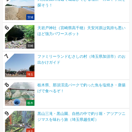
探そう！
茨城
天岩戸神社（宮崎県高千穂）天安河原は気持ち悪い
ほど強力パワースポット
宮崎
ファミリーランドむさしの村（埼玉県加須市）のお
出かけガイド
埼玉
栃木県、那須渓流パークで釣った魚を塩焼き・唐揚
げで食べるぞ！
栃木
黒山三滝・黒山園、自然の中で釣り堀・アツアツニ
ジマスを味わう旅（埼玉県越生町）
埼玉