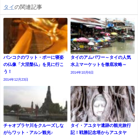
タイ
の関連記事
バンコクのワット・ポーに寝姿
タイのアムパワー～タイの人気
の仏像「大涅槃仏」を見に行こ
水上マーケットを徹底攻略～
う！
2014年10月6日
2014年12月23日
チャオプラヤ川をクルーズしな
タイ・アユタヤ遺跡の観光旅行
がらワット・アルン観光♪
記！戦勝記念塔からアユタヤ