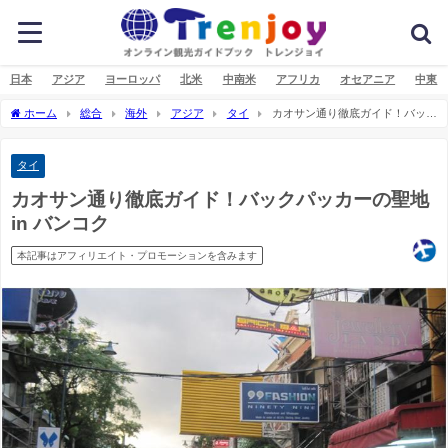
日本
アジア
ヨーロッパ
北米
中南米
アフリカ
オセアニア
中東
ホーム
総合
海外
アジア
タイ
カオサン通り徹底ガイド！バック
パッカーの聖地 in バンコク
タイ
カオサン通り徹底ガイド！バックパッカーの聖地
in バンコク
本記事はアフィリエイト・プロモーションを含みます