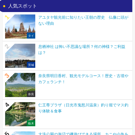
人気スポット
アユタヤ観光前に知りたい王朝の歴史 仏像に頭が
ない理由
タイ
息栖神社 は怖い不思議な場所？何の神様？ご利益
は？
茨城
奈良県明日香村、観光モデルコース！歴史・古墳や
カフェランチ！
奈良
仁王尊プラザ（日光市鬼怒川温泉）釣り堀でマス釣
り体験＆食事
栃木
大洗公園の海辺で磯遊びできる場所 カニや小魚を