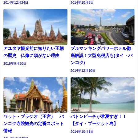
2014年12月24日
2014年10月8日
アユタヤ観光前に知りたい王朝
プルマンキングパワーホテル徹
の歴史 仏像に頭がない理由
底解説！大型免税店も(タイ・バ
ンコク)
2019年9月30日
2014年12月10日
ワット・プラケオ（王宮） バ
パトンビーチが常夏すぎ！！
ンコク寺院観光の定番スポット
【タイ・プーケット島】
情報
2014年10月1日