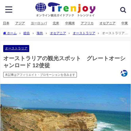
日本
アジア
ヨーロッパ
北米
中南米
アフリカ
オセアニア
中東
ホーム
総合
海外
オセアニア
オーストラリア
オーストラリアの
観光スポット グレートオーシャンロード 12使徒
オーストラリア
オーストラリアの観光スポット グレートオーシ
ャンロード 12使徒
本記事はアフィリエイト・プロモーションを含みます