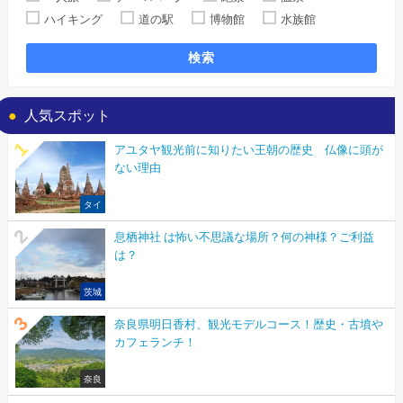
ハイキング
道の駅
博物館
水族館
検索
人気スポット
アユタヤ観光前に知りたい王朝の歴史 仏像に頭が
ない理由
タイ
息栖神社 は怖い不思議な場所？何の神様？ご利益
は？
茨城
奈良県明日香村、観光モデルコース！歴史・古墳や
カフェランチ！
奈良