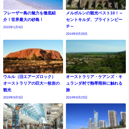
フレーザー島の魅力を徹底紹
メルボルンの観光ベスト10！～
介！世界最大の砂島！
セントキルダ、ブライトンビー
チ～
2015年1月4日
2014年8月26日
ウルル（旧エアーズロック）
オーストラリア・ケアンズ・キ
オーストラリアの巨大一枚岩の
ュランダ村で熱帯雨林に触れる
観光
旅
2019年9月3日
2014年8月23日