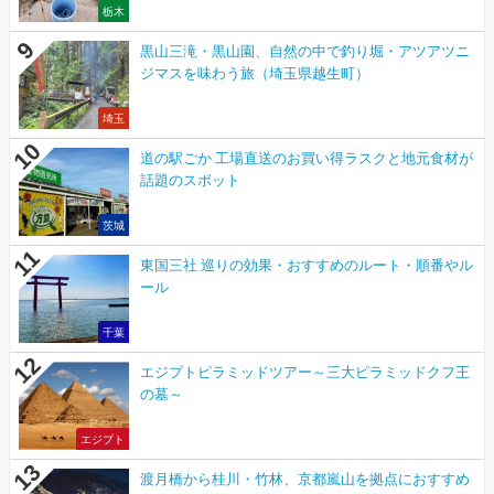
栃木
黒山三滝・黒山園、自然の中で釣り堀・アツアツニ
ジマスを味わう旅（埼玉県越生町）
埼玉
道の駅ごか 工場直送のお買い得ラスクと地元食材が
話題のスポット
茨城
東国三社 巡りの効果・おすすめのルート・順番やル
ール
千葉
エジプトピラミッドツアー～三大ピラミッドクフ王
の墓～
エジプト
渡月橋から桂川・竹林、京都嵐山を拠点におすすめ