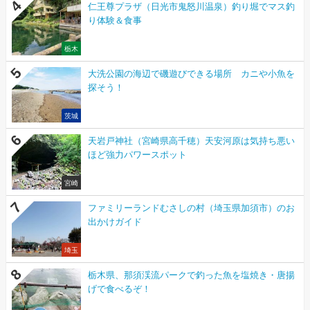
仁王尊プラザ（日光市鬼怒川温泉）釣り堀でマス釣
り体験＆食事
栃木
大洗公園の海辺で磯遊びできる場所 カニや小魚を
探そう！
茨城
天岩戸神社（宮崎県高千穂）天安河原は気持ち悪い
ほど強力パワースポット
宮崎
ファミリーランドむさしの村（埼玉県加須市）のお
出かけガイド
埼玉
栃木県、那須渓流パークで釣った魚を塩焼き・唐揚
げで食べるぞ！