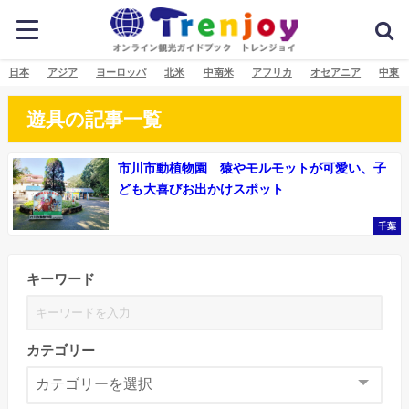
日本
アジア
ヨーロッパ
北米
中南米
アフリカ
オセアニア
中東
遊具の記事一覧
市川市動植物園 猿やモルモットが可愛い、子
ども大喜びお出かけスポット
千葉
キーワード
カテゴリー