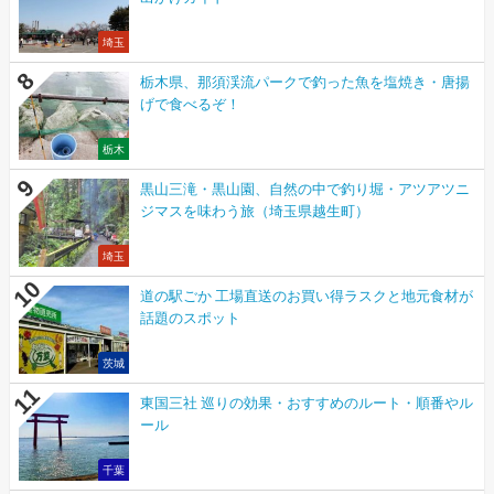
埼玉
栃木県、那須渓流パークで釣った魚を塩焼き・唐揚
げで食べるぞ！
栃木
黒山三滝・黒山園、自然の中で釣り堀・アツアツニ
ジマスを味わう旅（埼玉県越生町）
埼玉
道の駅ごか 工場直送のお買い得ラスクと地元食材が
話題のスポット
茨城
東国三社 巡りの効果・おすすめのルート・順番やル
ール
千葉