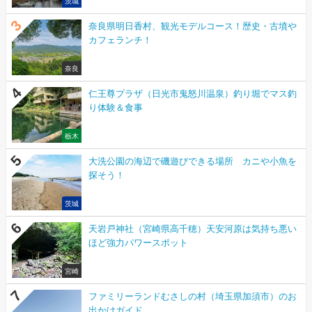
茨城
奈良県明日香村、観光モデルコース！歴史・古墳や
カフェランチ！
奈良
仁王尊プラザ（日光市鬼怒川温泉）釣り堀でマス釣
り体験＆食事
栃木
大洗公園の海辺で磯遊びできる場所 カニや小魚を
探そう！
茨城
天岩戸神社（宮崎県高千穂）天安河原は気持ち悪い
ほど強力パワースポット
宮崎
ファミリーランドむさしの村（埼玉県加須市）のお
出かけガイド