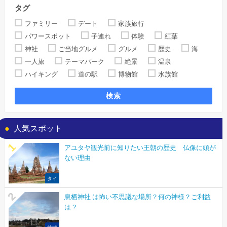
タグ
ファミリー
デート
家族旅行
パワースポット
子連れ
体験
紅葉
神社
ご当地グルメ
グルメ
歴史
海
一人旅
テーマパーク
絶景
温泉
ハイキング
道の駅
博物館
水族館
検索
人気スポット
アユタヤ観光前に知りたい王朝の歴史 仏像に頭が
ない理由
タイ
息栖神社 は怖い不思議な場所？何の神様？ご利益
は？