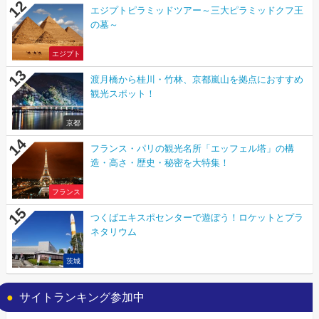
エジプトピラミッドツアー～三大ピラミッドクフ王
の墓～
エジプト
渡月橋から桂川・竹林、京都嵐山を拠点におすすめ
観光スポット！
京都
フランス・パリの観光名所「エッフェル塔」の構
造・高さ・歴史・秘密を大特集！
フランス
つくばエキスポセンターで遊ぼう！ロケットとプラ
ネタリウム
茨城
サイトランキング参加中